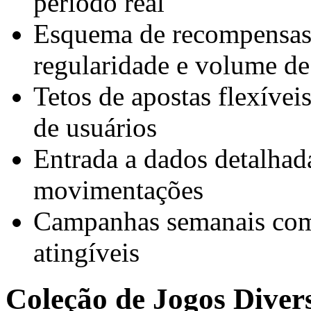
período real
Esquema de recompensas
regularidade e volume de
Tetos de apostas flexívei
de usuários
Entrada a dados detalhad
movimentações
Campanhas semanais com 
atingíveis
Coleção de Jogos Divers