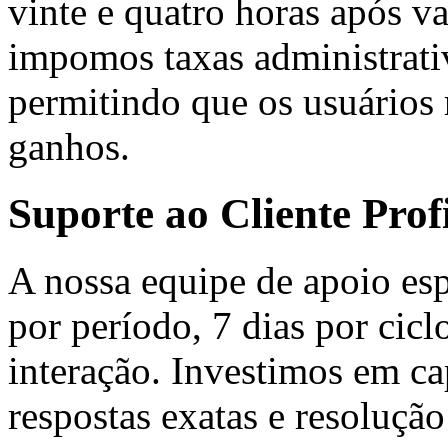
vinte e quatro horas após v
impomos taxas administrati
permitindo que os usuários 
ganhos.
Suporte ao Cliente Prof
A nossa equipe de apoio esp
por período, 7 dias por cicl
interação. Investimos em ca
respostas exatas e resolução