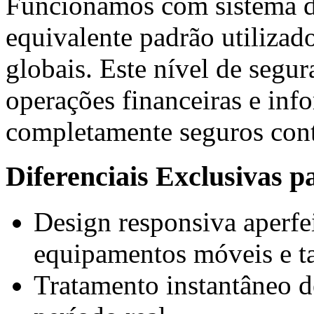
Funcionamos com sistema de
equivalente padrão utilizad
globais. Este nível de segu
operações financeiras e in
completamente seguros cont
Diferenciais Exclusivas p
Design responsiva aperfe
equipamentos móveis e ta
Tratamento instantâneo 