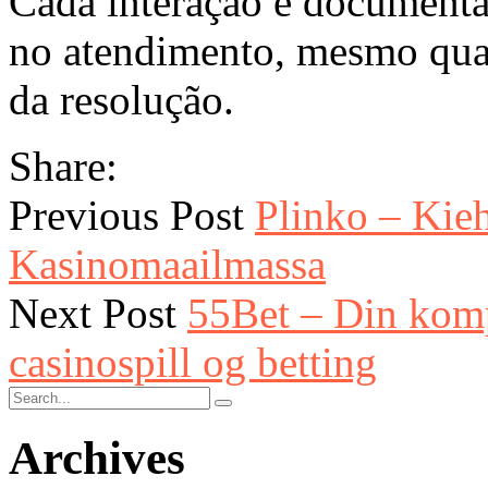
Cada interação é documenta
no atendimento, mesmo qua
da resolução.
Share:
Previous Post
Plinko – Kie
Kasinomaailmassa
Next Post
55Bet – Din kompl
casinospill og betting
Archives