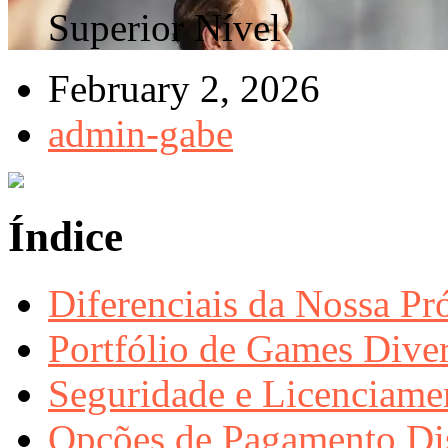
Superior Nível
February 2, 2026
admin-gabe
Índice
Diferenciais da Nossa Pr
Portfólio de Games Diver
Seguridade e Licenciame
Opções de Pagamento Di