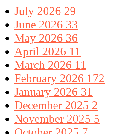
July 2026
29
June 2026
33
May 2026
36
April 2026
11
March 2026
11
February 2026
172
January 2026
31
December 2025
2
November 2025
5
October 2025
7