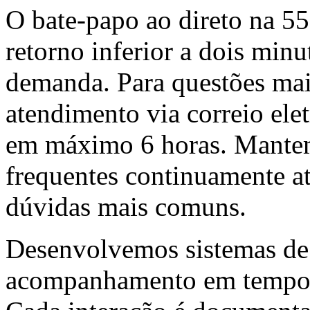
O bate-papo ao direto na 5
retorno inferior a dois min
demanda. Para questões mai
atendimento via correio ele
em máximo 6 horas. Mante
frequentes continuamente a
dúvidas mais comuns.
Desenvolvemos sistemas de 
acompanhamento em tempo r