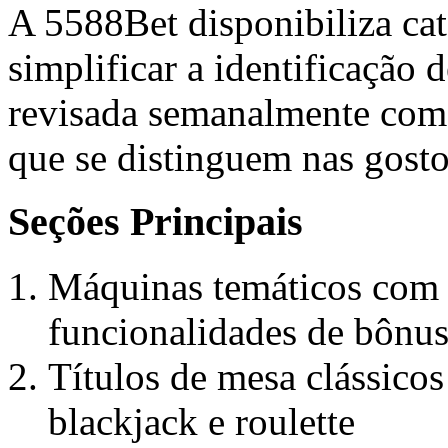
A 5588Bet disponibiliza cat
simplificar a identificação 
revisada semanalmente com
que se distinguem nas gost
Seções Principais
Máquinas temáticos com 
funcionalidades de bônu
Títulos de mesa clássicos
blackjack e roulette