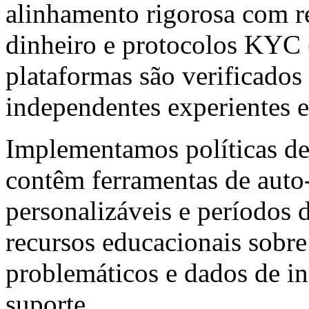
alinhamento rigorosa com r
dinheiro e protocolos KYC
plataformas são verificados
independentes experientes e
Implementamos políticas de
contêm ferramentas de auto-
personalizáveis e períodos 
recursos educacionais sobre
problemáticos e dados de in
suporte.