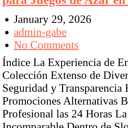
January 29, 2026
admin-gabe
No Comments
Índice La Experiencia de E
Colección Extenso de Diver
Seguridad y Transparencia
Promociones Alternativas Ba
Profesional las 24 Horas La
Incomparable Dentro de Sl