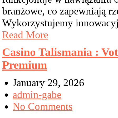
branżowe, co zapewniają rz
Wykorzystujemy innowacyj
Read More
Casino Talismania : Vot
Premium
January 29, 2026
admin-gabe
No Comments