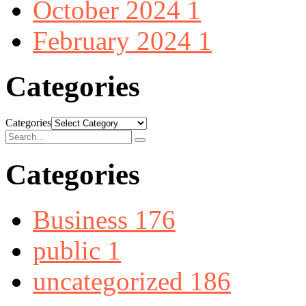
October 2024
1
February 2024
1
Categories
Categories
Categories
Business
176
public
1
uncategorized
186