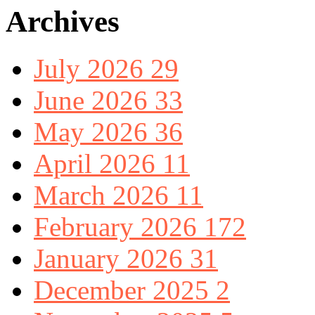
Archives
July 2026
29
June 2026
33
May 2026
36
April 2026
11
March 2026
11
February 2026
172
January 2026
31
December 2025
2