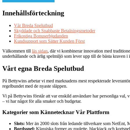
Innehållsförteckning
Vår Breda Spelutbud
Skyddade och Snabbaste Betalningsmetoder
Frikostiga Bonuserbjudanden
Kundsupport som Sätter Kunden Först
Välkommen till
läs sidan
, där vi kombinerar innovation med traditione
underhållande och ärlig spelmiljö som lever upp till de bästa kraven i i
Vårt egna Breda Spelutbud
På Bettywins arbetar vi med marknadens mest respekterade leverantörer 
regelbundet med de nyaste släppen.
Vi på Bettywins förstår att var enskild användare har personliga val, vi
– vi har något för alla smaker och budgetar.
Kategorier som Kännetecknar Vår Plattform
Slots:
Mer än 2000 slots från ledande tillverkare som NetEnt, 
Bordsspel:
Klassiska former av roulette, blackjack och kortspe