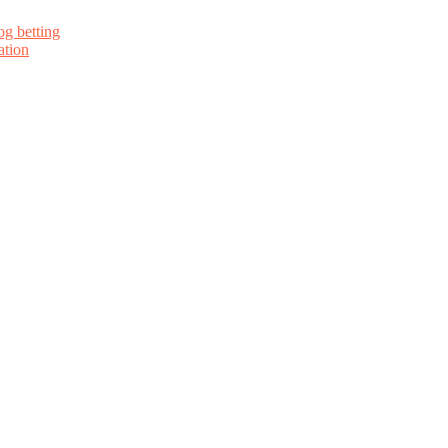
og betting
ation