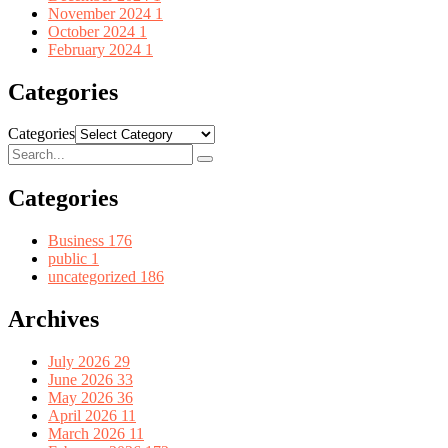
November 2024
1
October 2024
1
February 2024
1
Categories
Categories
Categories
Business
176
public
1
uncategorized
186
Archives
July 2026
29
June 2026
33
May 2026
36
April 2026
11
March 2026
11