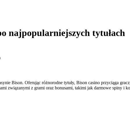
o najpopularniejszych tytułach
h
synie Bison. Oferując różnorodne tytuły, Bison casino przyciąga grac
eniami związanymi z grami oraz bonusami, takimi jak darmowe spiny i 