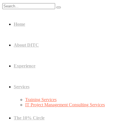
Home
About DITC
Experience
Services
Training Services
IT Project Management Consulting Services
The 10% Circle