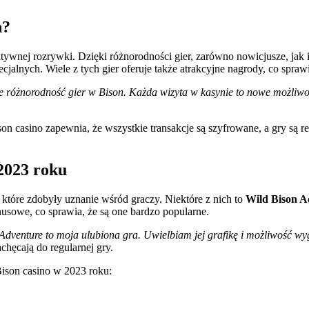
n?
tywnej rozrywki. Dzięki różnorodności gier, zarówno nowicjusze, jak 
jalnych. Wiele z tych gier oferuje także atrakcyjne nagrody, co sprawia
 różnorodność gier w Bison. Każda wizyta w kasynie to nowe możliwo
on casino zapewnia, że wszystkie transakcje są szyfrowane, a gry są 
 2023 roku
które zdobyły uznanie wśród graczy. Niektóre z nich to
Wild Bison A
nusowe, co sprawia, że są one bardzo popularne.
Adventure to moja ulubiona gra. Uwielbiam jej grafikę i możliwość w
chęcają do regularnej gry.
Bison casino w 2023 roku: