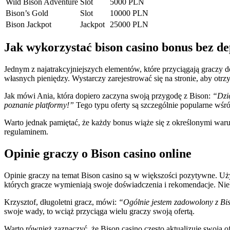
Wild Bison Adventure
Slot
5000 PLN
Bison’s Gold
Slot
10000 PLN
Bison Jackpot
Jackpot
25000 PLN
Jak wykorzystać bison casino bonus bez d
Jednym z najatrakcyjniejszych elementów, które przyciągają graczy 
własnych pieniędzy. Wystarczy zarejestrować się na stronie, aby ot
Jak mówi Ania, która dopiero zaczyna swoją przygodę z Bison:
“Dzię
poznanie platformy!”
Tego typu oferty są szczególnie popularne wśró
Warto jednak pamiętać, że każdy bonus wiąże się z określonymi waru
regulaminem.
Opinie graczy o Bison casino online
Opinie graczy na temat Bison casino są w większości pozytywne. Uż
których gracze wymieniają swoje doświadczenia i rekomendacje. Niek
Krzysztof, długoletni gracz, mówi:
“Ogólnie jestem zadowolony z Biso
swoje wady, to wciąż przyciąga wielu graczy swoją ofertą.
Warto również zaznaczyć, że Bison casino często aktualizuje swoją o