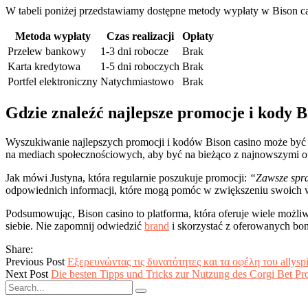
W tabeli poniżej przedstawiamy dostępne metody wypłaty w Bison ca
Metoda wypłaty
Czas realizacji
Opłaty
Przelew bankowy
1-3 dni robocze
Brak
Karta kredytowa
1-5 dni roboczych
Brak
Portfel elektroniczny
Natychmiastowo
Brak
Gdzie znaleźć najlepsze promocje i kody B
Wyszukiwanie najlepszych promocji i kodów Bison casino może być kl
na mediach społecznościowych, aby być na bieżąco z najnowszymi o
Jak mówi Justyna, która regularnie poszukuje promocji:
“Zawsze spra
odpowiednich informacji, które mogą pomóc w zwiększeniu swoich
Podsumowując, Bison casino to platforma, która oferuje wiele możli
siebie. Nie zapomnij odwiedzić
brand
i skorzystać z oferowanych bo
Share:
Previous Post
Εξερευνώντας τις δυνατότητες και τα οφέλη του allysp
Next Post
Die besten Tipps und Tricks zur Nutzung des Corgi Bet P