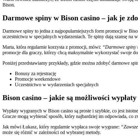
Bison.
Darmowe spiny w Bison casino – jak je zd
Darmowe spiny to jedna z najpopularniejszych form promocji w Bis
uczestnictwu w specjalnych wydarzeniach. Te spiny dają szansę na 
Marta, która regularnie korzysta z promocji, mówi:
“Darmowe spiny t
promocje dla graczy, którzy chcą maksymalnie wykorzystać swoje d
Poniżej przedstawiamy przykłady, gdzie można zdobyć darmowe spin
Bonusy za rejestrację
Promocje weekendowe
Uczestnictwo w wydarzeniach specjalnych
Bison casino – jakie są możliwości wypłat
Wypłaty wygranych w Bison casino są proste i szybkie, co jest istotn
Gracze mogą wybierać sposób, który najbardziej im odpowiada, co zw
Jak mówi Łukasz, który regularnie wypłaca swoje wygrane:
“Zawsze 
może się różnić w zależności od wybranej metody.