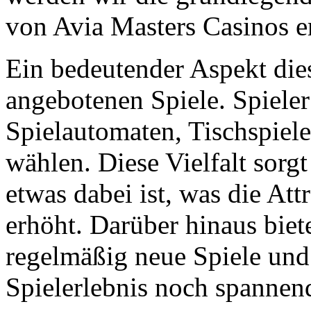
von Avia Masters Casinos er
Ein bedeutender Aspekt diese
angebotenen Spiele. Spieler
Spielautomaten, Tischspiel
wählen. Diese Vielfalt sorg
etwas dabei ist, was die Att
erhöht. Darüber hinaus biet
regelmäßig neue Spiele und 
Spielerlebnis noch spannen