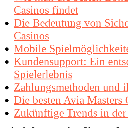
Casinos findet
Die Bedeutung von Sicher
Casinos
Mobile Spielmöglichkeit
Kundensupport: Ein entsc
Spielerlebnis
Zahlungsmethoden und ih
Die besten Avia Masters 
Zukünftige Trends in der