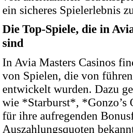
ein sicheres Spielerlebnis z
Die Top-Spiele, die in Av
sind
In Avia Masters Casinos find
von Spielen, die von führe
entwickelt wurden. Dazu g
wie *Starburst*, *Gonzo’s
für ihre aufregenden Bonu
Auszahlungsquoten bekannt 