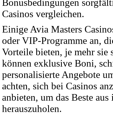
Bonusbedingungen sorgfälti
Casinos vergleichen.
Einige Avia Masters Casin
oder VIP-Programme an, die
Vorteile bieten, je mehr si
können exklusive Boni, sch
personalisierte Angebote um
achten, sich bei Casinos a
anbieten, um das Beste aus 
herauszuholen.