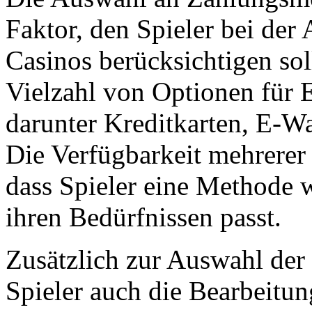
Faktor, den Spieler bei der
Casinos berücksichtigen soll
Vielzahl von Optionen für
darunter Kreditkarten, E-W
Die Verfügbarkeit mehrerer 
dass Spieler eine Methode 
ihren Bedürfnissen passt.
Zusätzlich zur Auswahl der
Spieler auch die Bearbeitu