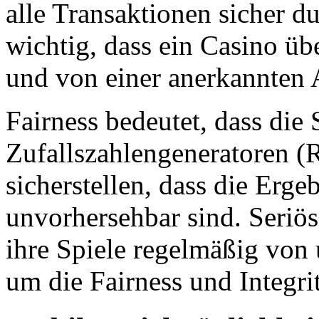
alle Transaktionen sicher d
wichtig, dass ein Casino üb
und von einer anerkannten A
Fairness bedeutet, dass die 
Zufallszahlengeneratoren (
sicherstellen, dass die Erge
unvorhersehbar sind. Seriös
ihre Spiele regelmäßig von 
um die Fairness und Integrit