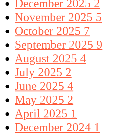
December 2025
2
November 2025
5
October 2025
7
September 2025
9
August 2025
4
July 2025
2
June 2025
4
May 2025
2
April 2025
1
December 2024
1