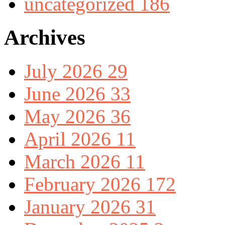
uncategorized
186
Archives
July 2026
29
June 2026
33
May 2026
36
April 2026
11
March 2026
11
February 2026
172
January 2026
31