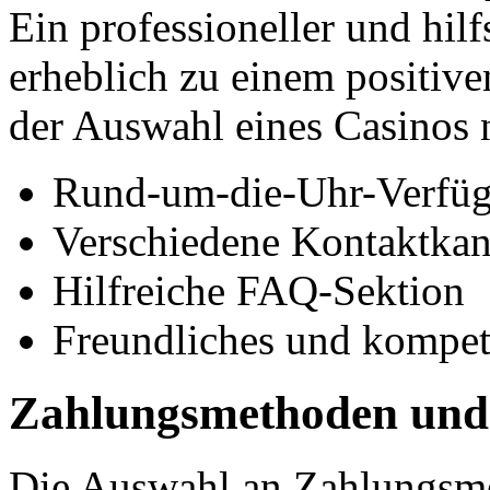
Ein professioneller und hil
erheblich zu einem positiven
der Auswahl eines Casinos n
Rund-um-die-Uhr-Verfüg
Verschiedene Kontaktkan
Hilfreiche FAQ-Sektion
Freundliches und kompet
Zahlungsmethoden und i
Die Auswahl an Zahlungsmet