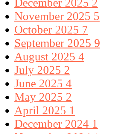
December 2025
2
November 2025
5
October 2025
7
September 2025
9
August 2025
4
July 2025
2
June 2025
4
May 2025
2
April 2025
1
December 2024
1