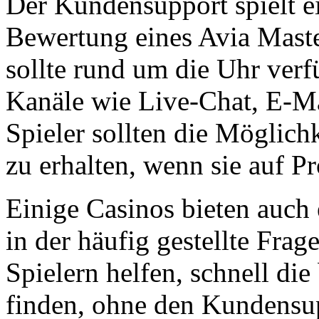
Der Kundensupport spielt ei
Bewertung eines Avia Maste
sollte rund um die Uhr verf
Kanäle wie Live-Chat, E-Mai
Spieler sollten die Möglich
zu erhalten, wenn sie auf P
Einige Casinos bieten auch
in der häufig gestellte Fra
Spielern helfen, schnell di
finden, ohne den Kundensup