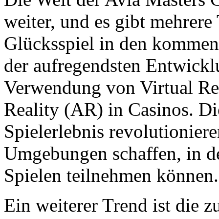
weiter, und es gibt mehrere
Glücksspiel in den kommen
der aufregendsten Entwickl
Verwendung von Virtual Re
Reality (AR) in Casinos. D
Spielerlebnis revolutionier
Umgebungen schaffen, in de
Spielen teilnehmen können.
Ein weiterer Trend ist die 