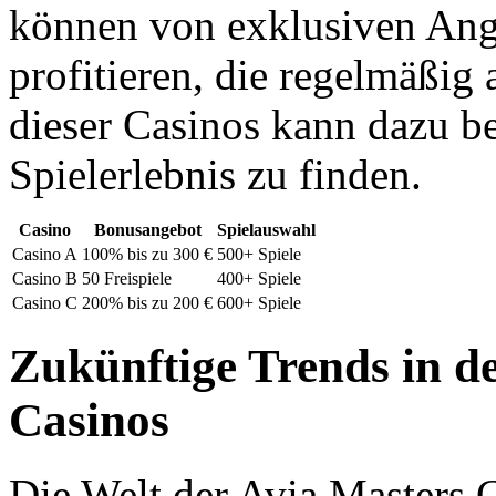
können von exklusiven Ang
profitieren, die regelmäßig
dieser Casinos kann dazu be
Spielerlebnis zu finden.
Casino
Bonusangebot
Spielauswahl
Casino A
100% bis zu 300 €
500+ Spiele
Casino B
50 Freispiele
400+ Spiele
Casino C
200% bis zu 200 €
600+ Spiele
Zukünftige Trends in d
Casinos
Die Welt der Avia Masters C