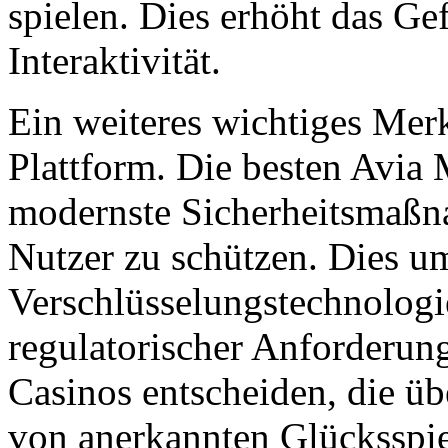
spielen. Dies erhöht das Ge
Interaktivität.
Ein weiteres wichtiges Merk
Plattform. Die besten Avia
modernste Sicherheitsmaßn
Nutzer zu schützen. Dies 
Verschlüsselungstechnologi
regulatorischer Anforderunge
Casinos entscheiden, die üb
von anerkannten Glücksspie