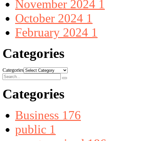
November 2024
1
October 2024
1
February 2024
1
Categories
Categories
Categories
Business
176
public
1