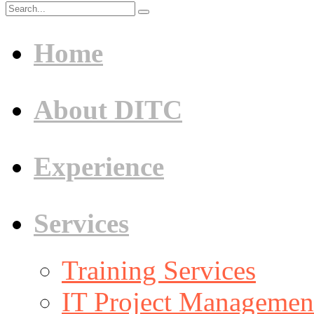
Home
About DITC
Experience
Services
Training Services
IT Project Management