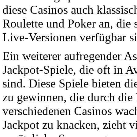
diese Casinos auch klassisc
Roulette und Poker an, die s
Live-Versionen verfügbar s
Ein weiterer aufregender As
Jackpot-Spiele, die oft in 
sind. Diese Spiele bieten di
zu gewinnen, die durch die 
verschiedenen Casinos wach
Jackpot zu knacken, zieht vi