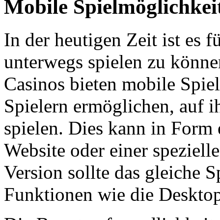
Mobile Spielmöglichkei
In der heutigen Zeit ist es f
unterwegs spielen zu könne
Casinos bieten mobile Spiel
Spielern ermöglichen, auf i
spielen. Dies kann in Form 
Website oder einer speziel
Version sollte das gleiche 
Funktionen wie die Desktop