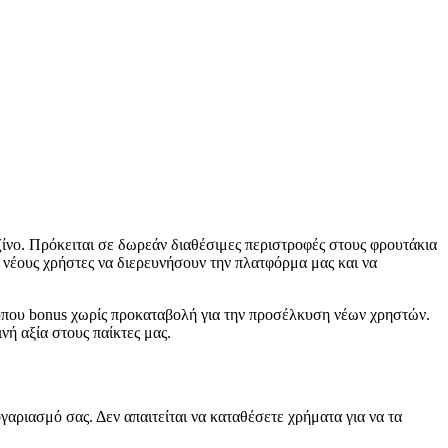
ζίνο. Πρόκειται σε δωρεάν διαθέσιμες περιστροφές στους φρουτάκια
 νέους χρήστες να διερευνήσουν την πλατφόρμα μας και να
τύπου bonus χωρίς προκαταβολή για την προσέλκυση νέων χρηστών.
ή αξία στους παίκτες μας.
γαριασμό σας. Δεν απαιτείται να καταθέσετε χρήματα για να τα