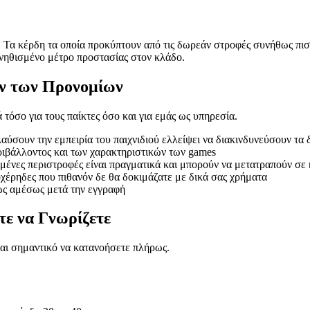
Τα κέρδη τα οποία προκύπτουν από τις δωρεάν στροφές συνήθως πιστ
νηθισμένο μέτρο προστασίας στον κλάδο.
ν των Προνομίων
 τόσο για τους παίκτες όσο και για εμάς ως υπηρεσία.
αύσουν την εμπειρία του παιχνιδιού ελλείψει να διακινδυνεύσουν τα 
ιβάλλοντος και των χαρακτηριστικών των games
σμένες περιστροφές είναι πραγματικά και μπορούν να μετατραπούν σε
έρηδες που πιθανόν δε θα δοκιμάζατε με δικά σας χρήματα
ως αμέσως μετά την εγγραφή
τε να Γνωρίζετε
ναι σημαντικό να κατανοήσετε πλήρως.