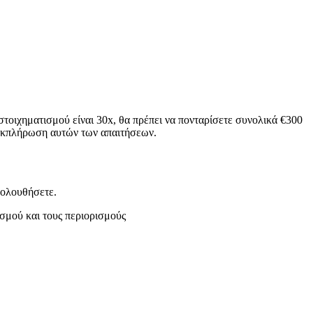
 στοιχηματισμού είναι 30x, θα πρέπει να πονταρίσετε συνολικά €300
ν εκπλήρωση αυτών των απαιτήσεων.
κολουθήσετε.
σμού και τους περιορισμούς