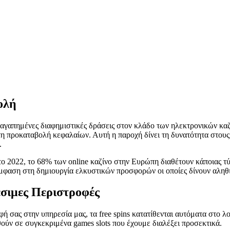
ολή
κά αγαπημένες διαφημιστικές δράσεις στον κλάδο των ηλεκτρονικών κα
τη προκαταβολή κεφαλαίων. Αυτή η παροχή δίνει τη δυνατότητα στους
.
 το 2022, το 68% των online καζίνο στην Ευρώπη διαθέτουν κάποιας 
έμφαση στη δημιουργία ελκυστικών προσφορών οι οποίες δίνουν αληθιν
έσιμες Περιστροφές
 σας στην υπηρεσία μας, τα free spins κατατίθενται αυτόματα στο λο
ύν σε συγκεκριμένα games slots που έχουμε διαλέξει προσεκτικά.