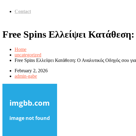
Contact
Free Spins Ελλείψει Κατάθεση:
Home
uncategorized
Free Spins Ελλείψει Κατάθεση: Ο Αναλυτικός Οδηγός σου γι
February 2, 2026
admin-gabe