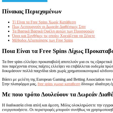
Πίνακας Περιεχομένων
Τί Είναι τα Free Spins Χωρίς Κατάθεση
Πως Λειτουργούν οι Δωρεάν Διαθέσιμες Σπιν
Τα Βασικά Βασικά Οφέλη αυτών των Προσφορών
Όροι και Συνθήκες τις οποίες Χρειάζεται να Ξέρετε
Μέθοδοι Αξιοποίησης των Free Spins
Ποια Είναι τα Free Spins Δίχως Προκαταβ
Τα free spins ελλείψει προκαταβολή αποτελούν μια εκ τις εξαιρετι
που παρέχονται στους παίχτες ελλείψει να επιβάλλεται ουδεμία πρώ
δοκιμάσουν πολλά παιχνίδια slots χωρίς χρηματοοικονομικό κίνδυνο
Βάσει με μελέτη της European Gaming and Betting Association του
Στην πλατφόρμα μας,
free spins χωρισ καταθεση
δίνουμε ιδιαίτερη 
Με ποιο τρόπο Δουλεύουν τα Δωρεάν Διαθ
Η διαδικασία είναι απλή και άμεση. Μόλις ολοκληρώσετε την εγγραφή
ενεργοποιήσετε. Οι περιστροφές μπορούν συνήθως να χρησιμοποιηθο