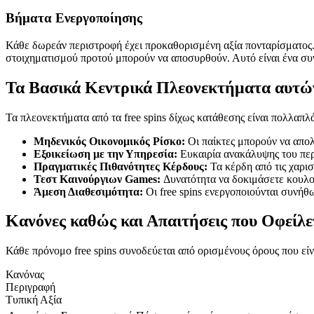
Βήματα Ενεργοποίησης
Κάθε δωρεάν περιστροφή έχει προκαθορισμένη αξία πονταρίσματος. 
στοιχηματισμού προτού μπορούν να αποσυρθούν. Αυτό είναι ένα συ
Τα Βασικά Κεντρικά Πλεονεκτήματα αυτώ
Τα πλεονεκτήματα από τα free spins δίχως κατάθεσης είναι πολλαπλά
Μηδενικός Οικονομικός Ρίσκο:
Οι παίκτες μπορούν να απολ
Εξοικείωση με την Υπηρεσία:
Ευκαιρία ανακάλυψης του περ
Πραγματικές Πιθανότητες Κέρδους:
Τα κέρδη από τις χαρι
Τεστ Καινούργιων Games:
Δυνατότητα να δοκιμάσετε κουλοχ
Άμεση Διαθεσιμότητα:
Οι free spins ενεργοποιούνται συνήθ
Κανόνες καθώς και Απαιτήσεις που Οφείλε
Κάθε πρόνομο free spins συνοδεύεται από ορισμένους όρους που εί
Κανόνας
Περιγραφή
Τυπική Αξία