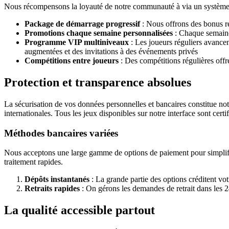
Nous récompensons la loyauté de notre communauté à via un système de
Package de démarrage progressif
: Nous offrons des bonus ré
Promotions chaque semaine personnalisées
: Chaque semaine 
Programme VIP multiniveaux
: Les joueurs réguliers avancen
augmentées et des invitations à des événements privés
Compétitions entre joueurs
: Des compétitions régulières offr
Protection et transparence absolues
La sécurisation de vos données personnelles et bancaires constitue not
internationales. Tous les jeux disponibles sur notre interface sont certi
Méthodes bancaires variées
Nous acceptons une large gamme de options de paiement pour simplifier 
traitement rapides.
Dépôts instantanés
: La grande partie des options créditent v
Retraits rapides
: On gérons les demandes de retrait dans les 
La qualité accessible partout