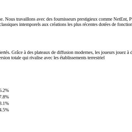
dique. Nous travaillons avec des fournisseurs prestigieux comme NetEn
assiques intemporels aux créations les plus récentes dotées de fonctionnal
iertés. Grâce à des plateaux de diffusion modernes, les joueurs jouez à d
ion totale qui rivalise avec les établissements terrestriel
6.2%
7.8%
8.1%
4.5%