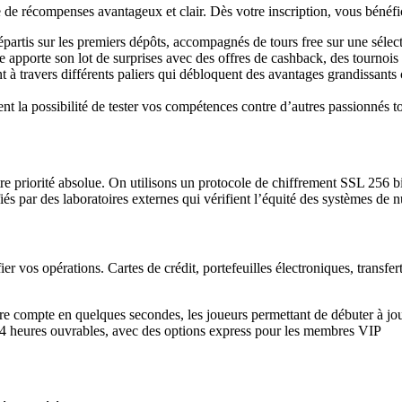
 récompenses avantageux et clair. Dès votre inscription, vous bénéfici
partis sur les premiers dépôts, accompagnés de tours free sur une sél
apporte son lot de surprises avec des offres de cashback, des tournoi
t à travers différents paliers qui débloquent des avantages grandissant
ent la possibilité de tester vos compétences contre d’autres passionnés t
re priorité absolue. On utilisons un protocole de chiffrement SSL 256 bi
fiés par des laboratoires externes qui vérifient l’équité des systèmes de 
vos opérations. Cartes de crédit, portefeuilles électroniques, transfer
otre compte en quelques secondes, les joueurs permettant de débuter à 
24 heures ouvrables, avec des options express pour les membres VIP