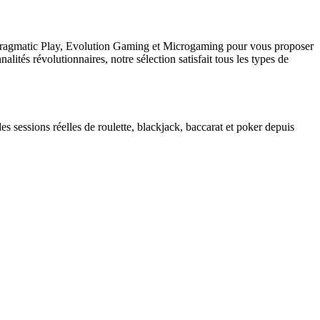
t, Pragmatic Play, Evolution Gaming et Microgaming pour vous proposer
ités révolutionnaires, notre sélection satisfait tous les types de
es sessions réelles de roulette, blackjack, baccarat et poker depuis