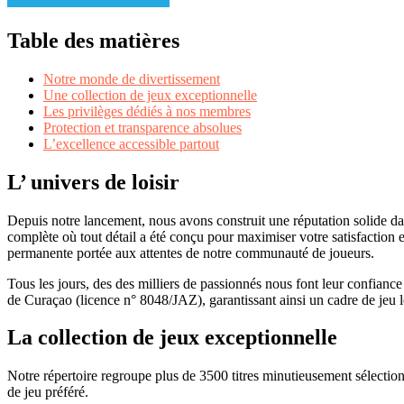
Table des matières
Notre monde de divertissement
Une collection de jeux exceptionnelle
Les privilèges dédiés à nos membres
Protection et transparence absolues
L’excellence accessible partout
L’ univers de loisir
Depuis notre lancement, nous avons construit une réputation solide da
complète où tout détail a été conçu pour maximiser votre satisfaction 
permanente portée aux attentes de notre communauté de joueurs.
Tous les jours, des des milliers de passionnés nous font leur confianc
de Curaçao (licence n° 8048/JAZ), garantissant ainsi un cadre de jeu lég
La collection de jeux exceptionnelle
Notre répertoire regroupe plus de 3500 titres minutieusement sélectio
de jeu préféré.