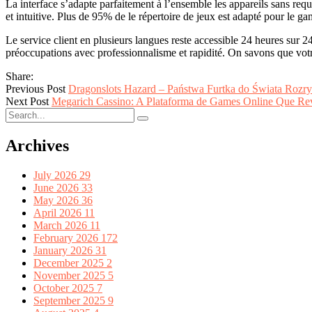
La interface s’adapte parfaitement à l’ensemble les appareils sans requ
et intuitive. Plus de 95% de le répertoire de jeux est adapté pour le ga
Le service client en plusieurs langues reste accessible 24 heures sur 24
préoccupations avec professionnalisme et rapidité. On savons que votre 
Share:
Previous Post
Dragonslots Hazard – Państwa Furtka do Świata Rozr
Next Post
Megarich Cassino: A Plataforma de Games Online Que Rev
Archives
July 2026
29
June 2026
33
May 2026
36
April 2026
11
March 2026
11
February 2026
172
January 2026
31
December 2025
2
November 2025
5
October 2025
7
September 2025
9