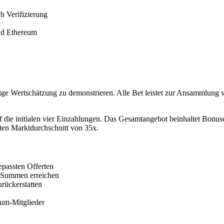
h Verifizierung
nd Ethereum
ige Wertschätzung zu demonstrieren. Alle Bet leistet zur Ansammlung 
die initialen vier Einzahlungen. Das Gesamtangebot beinhaltet Bonuscr
ten Marktdurchschnitt von 35x.
epassten Offerten
ge Summen erreichen
rückerstatten
ium-Mitglieder