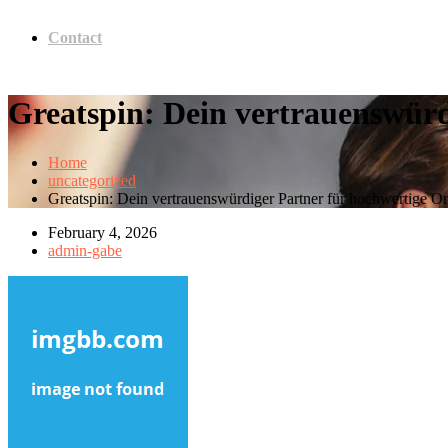
Contact
Greatspin: Dein vertrauenswürd
Home
uncategorized
Greatspin: Dein vertrauenswürdiger Partner für hochwertige O
February 4, 2026
admin-gabe