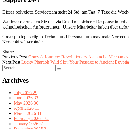
Dieses polyglotte Serviceteam steht 24 Std. am Tag, 7 Tage die Woche
Wahlweise erreichen Sie uns via Email mit sicherer Response innerh
technologischen Anforderungen. Unsere Mitarbeiter haben über tiefgr
Greatspin legt stetig in Technik und Personal, um maximale Normen zu 
Nervenkitzel verbindet.
Share:
Previous Post
Gonzo’s Journey: Revolutionary Avalanche Mechanics
Next Post
Lucky Pharaoh Wild Slot: Your Passage to Ancient Egyptia
Archives
July 2026
29
June 2026
33
May 2026
36
April 2026
11
March 2026
11
February 2026
172
January 2026
31
December 2025
2