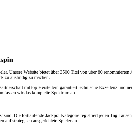
tspin
ler. Unsere Website bietet über 3500 Titel von über 80 renommierten A
ck zu ausfindig zu machen.
rtnerschaft mit top Herstellern garantiert technische Exzellenz und 
umfassen wir das komplette Spektrum ab.
tzt sind. Die fortlaufende Jackpot-Kategorie registriert jeden Tag Ta
n auf strategisch ausgerichtete Spieler an.