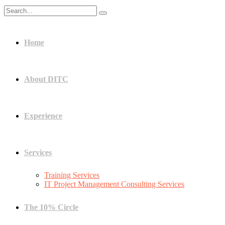
Home
About DITC
Experience
Services
Training Services
IT Project Management Consulting Services
The 10% Circle