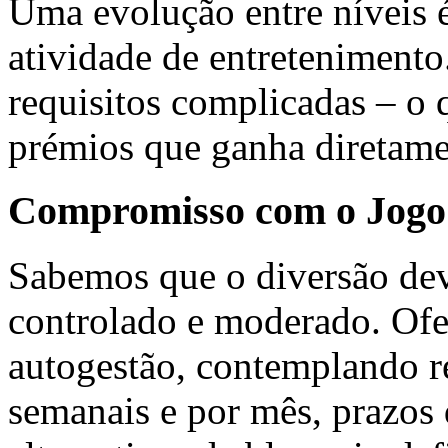
Uma evolução entre níveis é
atividade de entretenimento
requisitos complicadas – o 
prémios que ganha diretame
Compromisso com o Jogo
Sabemos que o diversão de
controlado e moderado. Ofe
autogestão, contemplando re
semanais e por mês, prazos 