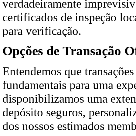
verdadeiramente imprevisíve
certificados de inspeção lo
para verificação.
Opções de Transação Of
Entendemos que transações 
fundamentais para uma exper
disponibilizamos uma exten
depósito seguros, personaliz
dos nossos estimados memb