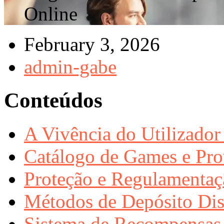
Online
February 3, 2026
admin-gabe
Conteúdos
A Vivência do Utilizador
Catálogo de Games e Pr
Proteção e Regulamentaç
Métodos de Depósito Dis
Sistema de Recompensas