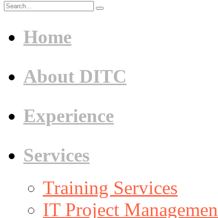
Home
About DITC
Experience
Services
Training Services
IT Project Management