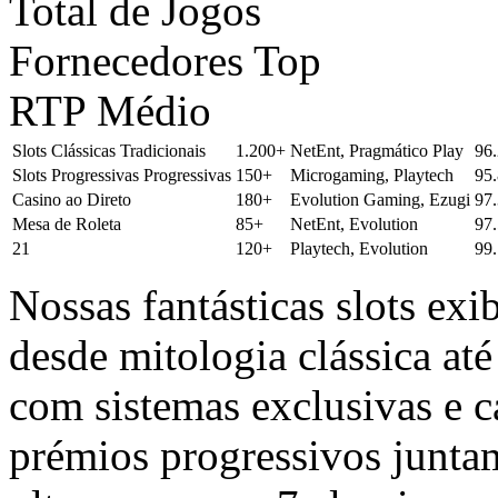
Total de Jogos
Fornecedores Top
RTP Médio
Slots Clássicas Tradicionais
1.200+
NetEnt, Pragmático Play
96
Slots Progressivas Progressivas
150+
Microgaming, Playtech
95
Casino ao Direto
180+
Evolution Gaming, Ezugi
97
Mesa de Roleta
85+
NetEnt, Evolution
97
21
120+
Playtech, Evolution
99
Nossas fantásticas slots ex
desde mitologia clássica até
com sistemas exclusivas e ca
prémios progressivos junta