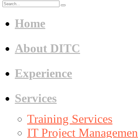
Home
About DITC
Experience
Services
Training Services
IT Project Management