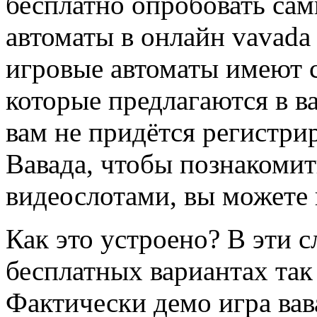
бесплатно опробовать са
автоматы в онлайн vavada 
игровые автоматы имеют 
которые предлагаются в ва
вам не придётся регистри
Вавада, чтобы познакоми
видеослотами, вы можете 
Как это устроено? В эти с
бесплатных вариантах так 
Фактически демо игра вав