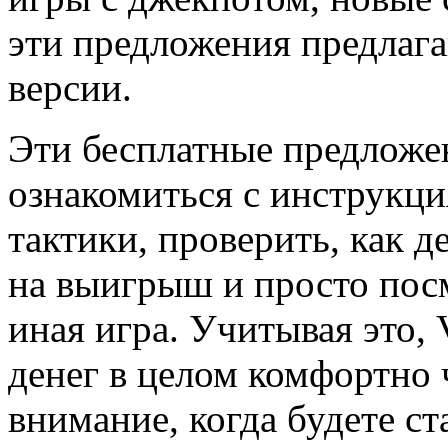
эти предложения предлаг
версии.
Эти бесплатные предложе
ознакомиться с инструкци
тактики, проверить, как 
на выигрыш и просто посм
иная игра. Учитывая это, 
денег в целом комфортно ч
внимание, когда будете ст