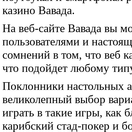
казино Вавада.
На веб-сайте Вавада вы м
пользователями и настоя
сомнений в том, что веб к
что подойдет любому типу
Поклонники настольных а
великолепный выбор вари
играть в такие игры, как б
карибский стад-покер и б