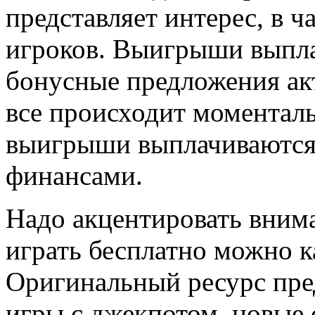
представляет интерес, в 
игроков. Выигрыши выпла
бонусные предложения ак
все происходит моменталь
выигрыши выплачиваютс
финансами.
Надо акцентировать внима
играть бесплатно можно ка
Оригинальный ресурс пред
игры с джекпотом, новые с