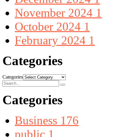
November 2024
1
October 2024
1
February 2024
1
Categories
Categories
Categories
Business
176
public
1