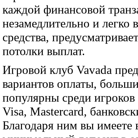
каждой финансовой транза
незамедлительно и легко 
средства, предусматривае
потолки выплат.
Игровой клуб Vavada пре
вариантов оплаты, больши
популярны среди игроков в
Visa, Mastercard, банковск
Благодаря ним вы имеете 