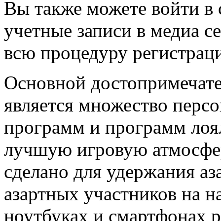
Вы также можете войти в 
учетные записи в медиа с
всю процедуру регистрац
Основной достопримечате
является множество перс
программ и программ лоял
лучшую игровую атмосфер
сделано для удержания аз
азартных участников на н
ноутбуках и смартфонах р