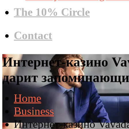
The 10% Circle
Contact
Интернет-казино Va
дарит запоминающи
Home
Business
Интернет-казино Vavada