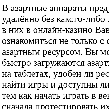
В азартные аппараты пред
удалённо без какого-либо
в них в онлайн-казино Ва
ознакомиться не только с 
азартным ресурсом. Вы мо
быстро загружаются азарт
на таблетах, удобен ли ре
найти игры и доступны л
тем как начать играть в в
сначала протестировать их