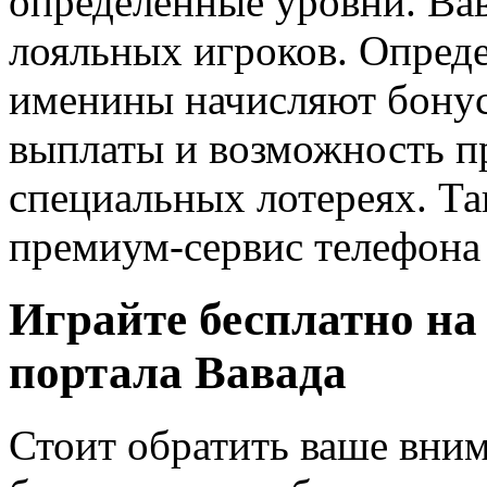
определённые уровни. Ва
лояльных игроков. Опред
именины начисляют бонус
выплаты и возможность п
специальных лотереях. Т
премиум-сервис телефона и
Играйте бесплатно на
портала Вавада
Стоит обратить ваше вним