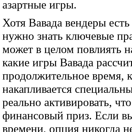
азартные игры.
Хотя Вавада вендеры есть
нужно знать ключевые пра
может в целом повлиять н
какие игры Вавада рассчи
продолжительное время, к
накапливается специальны
реально активировать, чт
финансовый приз. Если в
времени, опция никогда н