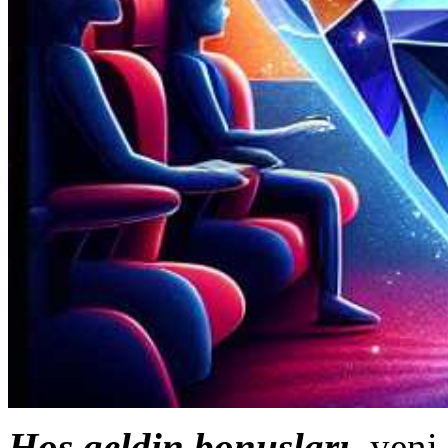
Hoş geldin bonusları
, yeni