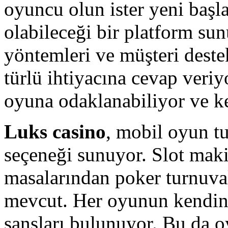
oyuncu olun ister yeni başla
olabileceği bir platform su
yöntemleri ve müşteri deste
türlü ihtiyacına cevap veriy
oyuna odaklanabiliyor ve ke
Luks casino
, mobil oyun tu
seçeneği sunuyor. Slot maki
masalarından poker turnuva
mevcut. Her oyunun kendine
şansları bulunuyor. Bu da o