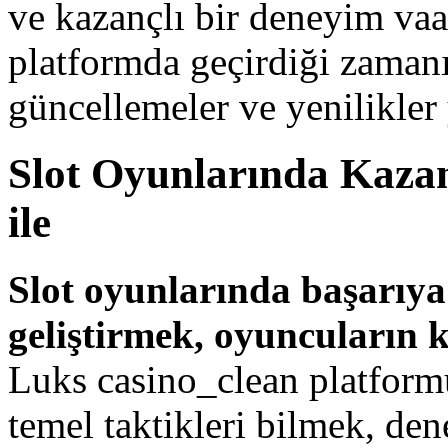
ve kazançlı bir deneyim vaa
platformda geçirdiği zamanın
güncellemeler ve yenilikler 
Slot Oyunlarında Kazan
ile
Slot oyunlarında başarıya 
geliştirmek, oyuncuların k
Luks casino_clean platformun
temel taktikleri bilmek, de