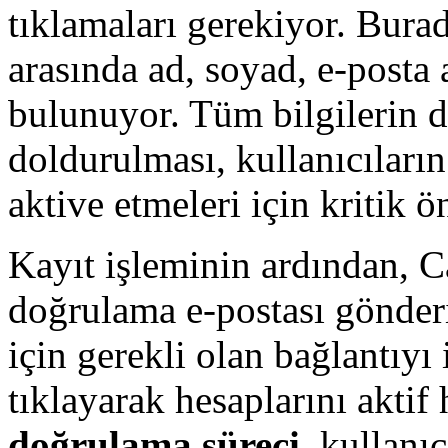
tıklamaları gerekiyor. Burad
arasında ad, soyad, e-posta 
bulunuyor. Tüm bilgilerin d
doldurulması, kullanıcıların
aktive etmeleri için kritik ö
Kayıt işleminin ardından, C
doğrulama e-postası gönderi
için gerekli olan bağlantıyı 
tıklayarak hesaplarını aktif 
doğrulama süreci
, kullanı