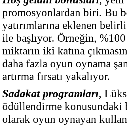
promosyonlardan biri. Bu bo
yatırımlarına eklenen belirl
ile başlıyor. Örneğin, %100
miktarın iki katına çıkması
daha fazla oyun oynama şan
artırma fırsatı yakalıyor.
Sadakat programları
, Lüks
ödüllendirme konusundaki bi
olarak oyun oynayan kullanıc