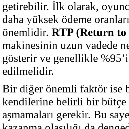
getirebilir. İlk olarak, oyu
daha yüksek ödeme oranlar
önemlidir.
RTP (Return to 
makinesinin uzun vadede n
gösterir ve genellikle %95’
edilmelidir.
Bir diğer önemli faktör ise
kendilerine belirli bir bütç
aşmamaları gerekir. Bu saye
kazanma olasılığı da denged