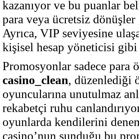
kazanıyor ve bu puanlar beli
para veya ücretsiz dönüşler g
Ayrıca, VIP seviyesine ulaş
kişisel hesap yöneticisi gibi
Promosyonlar sadece para ödü
casino_clean
, düzenlediği ö
oyuncularına unutulmaz anla
rekabetçi ruhu canlandırıyo
oyunlarda kendilerini denem
casino’nun sunduğu bu pro