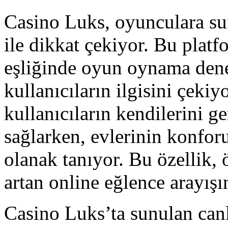
Casino Luks, oyunculara 
ile dikkat çekiyor. Bu plat
eşliğinde oyun oynama den
kullanıcıların ilgisini çekiy
kullanıcıların kendilerini g
sağlarken, evlerinin konfo
olanak tanıyor. Bu özellik, 
artan online eğlence arayışı
Casino Luks’ta sunulan canl