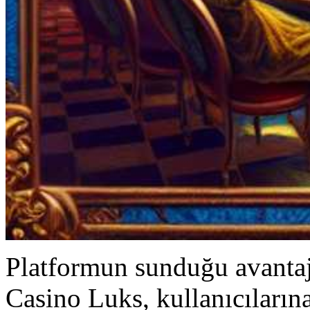
Platformun sunduğu avantajl
Casino Luks, kullanıcılarına