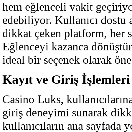
hem eğlenceli vakit geçiriy
edebiliyor. Kullanıcı dostu 
dikkat çeken platform, her 
Eğlenceyi kazanca dönüştür
ideal bir seçenek olarak öne
Kayıt ve Giriş İşlemler
Casino Luks, kullanıcıların
giriş deneyimi sunarak dikka
kullanıcıların ana sayfada 