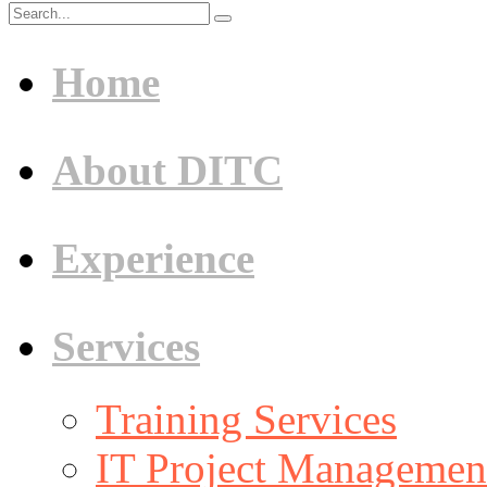
Home
About DITC
Experience
Services
Training Services
IT Project Management