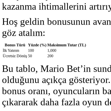
kazanma ihtimallerini artırı
Hoş geldin bonusunun avanta
göz atalım:
Bonus Türü
Yüzde (%)
Maksimum Tutar (TL)
İlk Yatırım
100
1,000
Ücretsiz Dönüş
50
200
Bu tablo, Mario Bet’in sund
olduğunu açıkça gösteriyor
bonus oranı, oyuncuların baş
çıkararak daha fazla oyun 