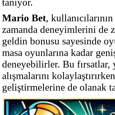
tanıyor.
Mario Bet
, kullanıcılarını
zamanda deneyimlerini de z
geldin bonusu sayesinde oyu
masa oyunlarına kadar geniş
deneyebilirler. Bu fırsatlar,
alışmalarını kolaylaştırırken
geliştirmelerine de olanak ta