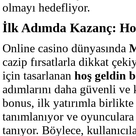
olmayı hedefliyor.
İlk Adımda Kazanç: Ho
Online casino dünyasında
M
cazip fırsatlarla dikkat çeki
için tasarlanan
hoş geldin 
adımlarını daha güvenli ve 
bonus, ilk yatırımla birlikt
tanımlanıyor ve oyunculara
tanıyor. Böylece, kullanıcı