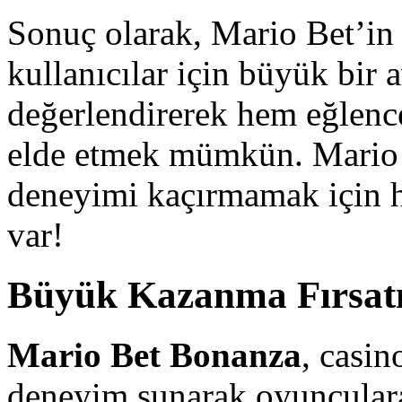
Sonuç olarak, Mario Bet’in
kullanıcılar için büyük bir 
değerlendirerek hem eğlenc
elde etmek mümkün. Mario 
deneyimi kaçırmamak için 
var!
Büyük Kazanma Fırsatı
Mario Bet Bonanza
, casin
deneyim sunarak oyunculara