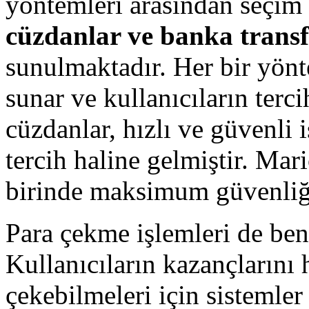
yöntemleri arasından seçim 
cüzdanlar ve banka transf
sunulmaktadır. Her bir yönt
sunar ve kullanıcıların terci
cüzdanlar, hızlı ve güvenli 
tercih haline gelmiştir. Mar
birinde maksimum güvenliği
Para çekme işlemleri de benze
Kullanıcıların kazançlarını 
çekebilmeleri için sistemler