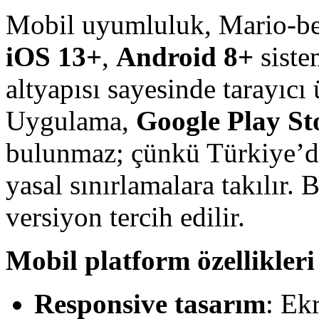
Mobil uyumluluk, Mario‑bet’
iOS 13+
,
Android 8+
siste
altyapısı sayesinde tarayıcı
Uygulama,
Google Play St
bulunmaz; çünkü Türkiye’de
yasal sınırlamalara takılır.
versiyon tercih edilir.
Mobil platform özellikleri
Responsive tasarım
: Ek