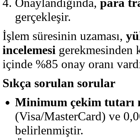
Onaylandığında,
para tr
gerçekleşir.
İşlem süresinin uzaması,
yü
incelemesi
gerekmesinden k
içinde %85 onay oranı vardı
Sıkça sorulan sorular
Minimum çekim tutarı 
(Visa/MasterCard) ve 0,0
belirlenmiştir.