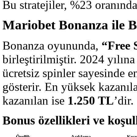
Bu stratejiler, %23 oranında
Mariobet Bonanza ile 
Bonanza oyununda,
“Free 
birleştirilmiştir. 2024 yılına 
ücretsiz spinler sayesinde e
gösterir. En yüksek kazanıl
kazanılan ise
1.250 TL
’dir.
Bonus özellikleri ve koşul
Özellik
Açıklama
Koşu