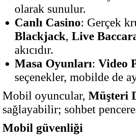
olarak sunulur.
Canlı Casino
: Gerçek kr
Blackjack
,
Live Baccar
akıcıdır.
Masa Oyunları
:
Video 
seçenekler, mobilde de ay
Mobil oyuncular,
Müşteri 
sağlayabilir; sohbet pencere
Mobil güvenliği