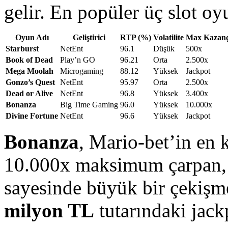
gelir. En popüler üç slot oy
Oyun Adı
Geliştirici
RTP (%)
Volatilite
Max Kazanç
Starburst
NetEnt
96.1
Düşük
500x
Book of Dead
Play’n GO
96.21
Orta
2.500x
Mega Moolah
Microgaming
88.12
Yüksek
Jackpot
Gonzo’s Quest
NetEnt
95.97
Orta
2.500x
Dead or Alive
NetEnt
96.8
Yüksek
3.400x
Bonanza
Big Time Gaming
96.0
Yüksek
10.000x
Divine Fortune
NetEnt
96.6
Yüksek
Jackpot
Bonanza
, Mario‑bet’in en k
10.000x maksimum çarpan
sayesinde büyük bir çekişme
milyon TL
tutarındaki jack