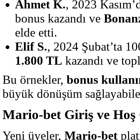
Ahmet K.
, 2023 Kasım’d
bonus kazandı ve
Bonan
elde etti.
Elif S.
, 2024 Şubat’ta 10
1.800 TL
kazandı ve top
Bu örnekler,
bonus kullan
büyük dönüşüm sağlayabilec
Mario-bet Giriş ve Hoş
Yeni üyeler,
Mario‑bet
plat