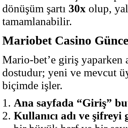
dönüşüm şartı
30x
olup, yal
tamamlanabilir.
Mariobet Casino Güncel
Mario‑bet’e giriş yaparken a
dostudur; yeni ve mevcut ü
biçimde işler.
Ana sayfada “Giriş” bu
Kullanıcı adı ve şifreyi 