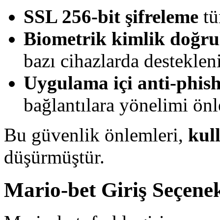
SSL 256‑bit şifreleme
tü
Biometrik kimlik doğr
bazı cihazlarda destekleni
Uygulama içi anti‑phis
bağlantılara yönelimi önl
Bu güvenlik önlemleri,
kul
düşürmüştür.
Mario-bet Giriş Seçenek