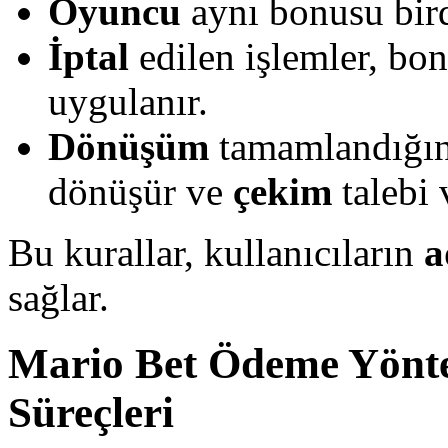
Oyuncu
aynı bonusu bird
İptal
edilen işlemler, bon
uygulanır.
Dönüşüm
tamamlandığınd
dönüşür ve
çekim
talebi v
Bu kurallar, kullanıcıların
a
sağlar.
Mario Bet Ödeme Yönt
Süreçleri