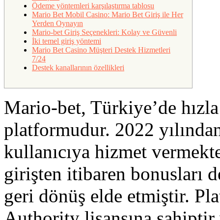
Ödeme yöntemleri karşılaştırma tablosu
Mario Bet Mobil Casino: Mario Bet Giriş ile Her
Yerden Oynayın
Mario-bet Giriş Seçenekleri: Kolay ve Güvenli
İki temel giriş yöntemi
Mario Bet Casino Müşteri Destek Hizmetleri
7/24
Destek kanallarının özellikleri
Mario‑bet, Türkiye’de hızla
platformudur. 2022 yılından
kullanıcıya hizmet vermekted
girişten itibaren bonusları
geri dönüş elde etmiştir. P
Authority lisansına sahiptir