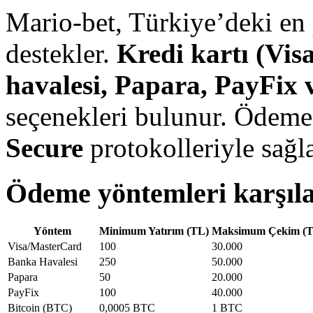
Mario‑bet, Türkiye’deki en
destekler.
Kredi kartı (Vi
havalesi, Papara, PayFix
seçenekleri bulunur. Ödeme
Secure
protokolleriyle sağla
Ödeme yöntemleri karşıla
Yöntem
Minimum Yatırım (TL)
Maksimum Çekim (T
Visa/MasterCard
100
30.000
Banka Havalesi
250
50.000
Papara
50
20.000
PayFix
100
40.000
Bitcoin (BTC)
0,0005 BTC
1 BTC