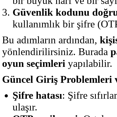
bir büyük harf ve bir sayı
Güvenlik kodunu doğru
kullanımlık bir şifre (OT
Bu adımların ardından,
kişi
yönlendirilirsiniz. Burada
p
oyun seçimleri
yapılabilir.
Güncel Giriş Problemleri
Şifre hatası
: Şifre sıfır
ulaşır.