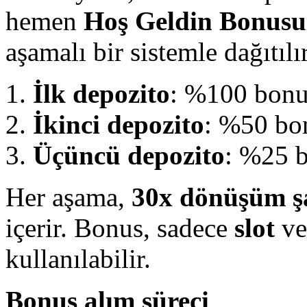
hemen
Hoş Geldin Bonusu
aşamalı bir sistemle dağıtılı
İlk depozito
: %100 bon
İkinci depozito
: %50 b
Üçüncü depozito
: %25 
Her aşama,
30x dönüşüm ş
içerir. Bonus, sadece
slot
v
kullanılabilir.
Bonus alım süreci