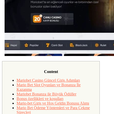
Content
Mariobet Casino Güncel Giriş Adımları
Mario Bet Slot Oyunları ve Bonanza İle
Kazanma
Mariobet Bonanza ile Büyük Ödüller
Bonus özellikleri ve koşulları
Mario-bet Giriş ve Hoş Geldin Bonusu Alımı
Mario Bet Ödeme Yöntemleri ve Para Çekme
Süreçleri