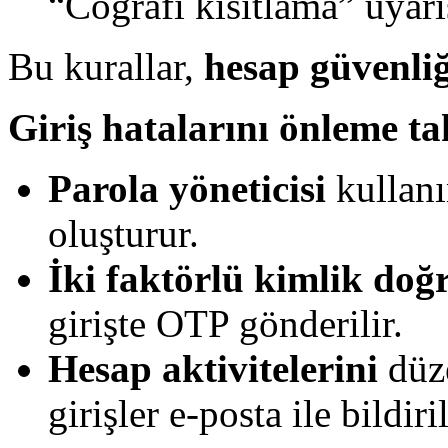
“Coğrafi kısıtlama” uyarıs
Bu kurallar,
hesap güvenliğ
Giriş hatalarını önleme ta
Parola yöneticisi
kullanı
oluşturur.
İki faktörlü kimlik do
girişte OTP gönderilir.
Hesap aktivitelerini
düze
girişler e‑posta ile bildiril