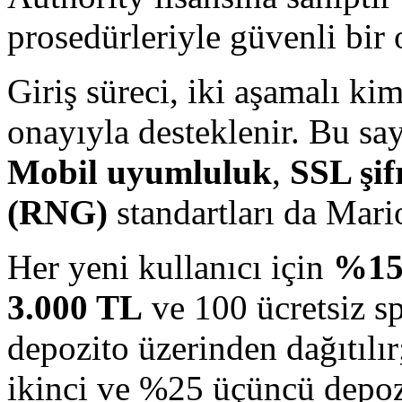
prosedürleriyle güvenli bir 
Giriş süreci, iki aşamalı k
onayıyla desteklenir. Bu say
Mobil uyumluluk
,
SSL şif
(RNG)
standartları da Mario
Her yeni kullanıcı için
%150
3.000 TL
ve 100 ücretsiz sp
depozito üzerinden dağıtılı
ikinci ve %25 üçüncü depoz