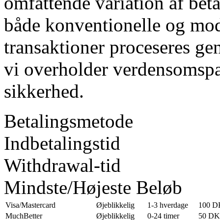
omfattende variation af bet
både konventionelle og mod
transaktioner proceseres ge
vi overholder verdensomspæ
sikkerhed.
Betalingsmetode
Indbetalingstid
Withdrawal-tid
Mindste/Højeste Beløb
Visa/Mastercard
Øjeblikkelig
1-3 hverdage
100 D
MuchBetter
Øjeblikkelig
0-24 timer
50 DK