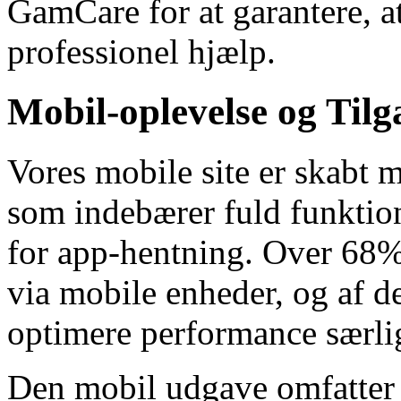
GamCare for at garantere, at
professionel hjælp.
Mobil-oplevelse og Til
Vores mobile site er skabt 
som indebærer fuld funktio
for app-hentning. Over 68% 
via mobile enheder, og af de
optimere performance særlig
Den mobil udgave omfatter 