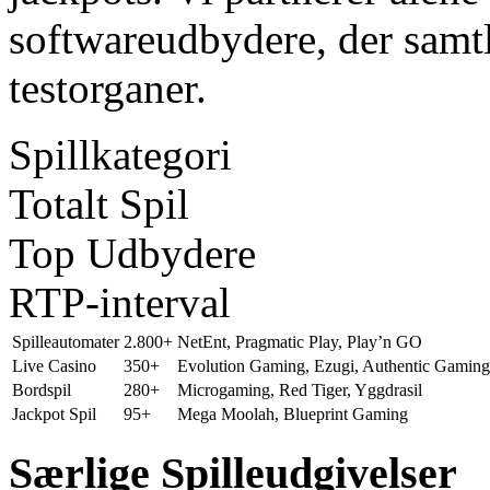
softwareudbydere, der samtl
testorganer.
Spillkategori
Totalt Spil
Top Udbydere
RTP-interval
Spilleautomater
2.800+
NetEnt, Pragmatic Play, Play’n GO
Live Casino
350+
Evolution Gaming, Ezugi, Authentic Gaming
Bordspil
280+
Microgaming, Red Tiger, Yggdrasil
Jackpot Spil
95+
Mega Moolah, Blueprint Gaming
Særlige Spilleudgivelser