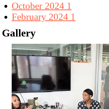
October 2024
1
February 2024
1
Gallery