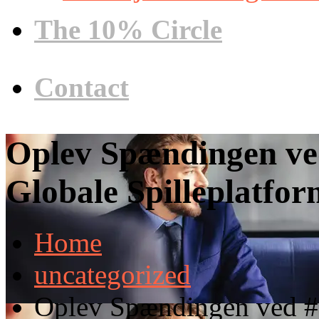
The 10% Circle
Contact
Oplev Spændingen ve
Globale Spilleplatfo
Home
uncategorized
Oplev Spændingen ved #c