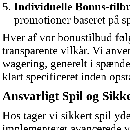
Individuelle Bonus-tilb
promotioner baseret på sp
Hver af vor bonustilbud fø
transparente vilkår. Vi anv
wagering, generelt i spændet
klart specificeret inden ops
Ansvarligt Spil og Sikk
Hos tager vi sikkert spil yde
implementeret avancerede væ