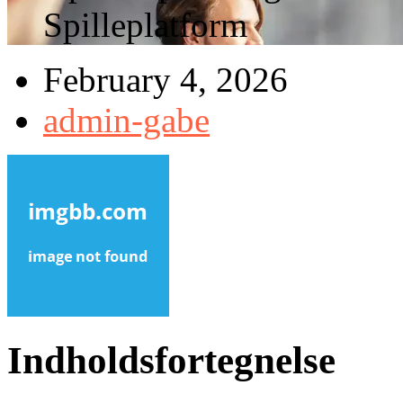
Spilleplatform
February 4, 2026
admin-gabe
Indholdsfortegnelse