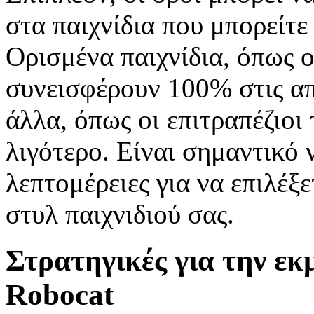
στα παιχνίδια που μπορείτε
Ορισμένα παιχνίδια, όπως ο
συνεισφέρουν 100% στις απ
άλλα, όπως οι επιτραπέζιοι
λιγότερο. Είναι σημαντικό ν
λεπτομέρειες για να επιλέξ
στυλ παιχνιδιού σας.
Στρατηγικές για την εκ
Robocat