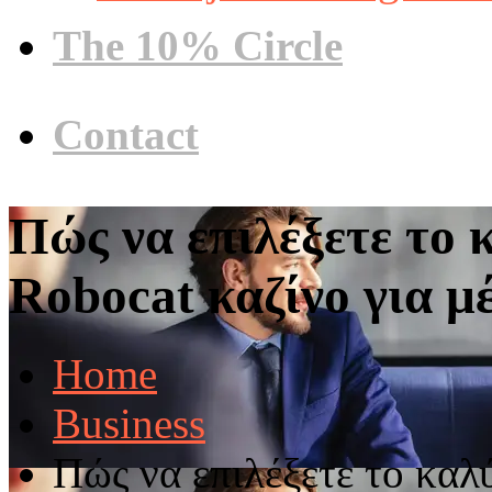
The 10% Circle
Contact
Πώς να επιλέξετε το 
Robocat καζίνο για 
Home
Business
Πώς να επιλέξετε το καλ