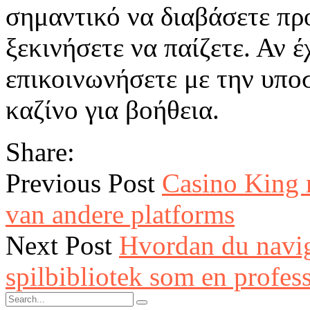
σημαντικό να διαβάσετε πρ
ξεκινήσετε να παίζετε. Αν έ
επικοινωνήσετε με την υπο
καζίνο για βοήθεια.
Share:
Previous Post
Casino King r
van andere platforms
Next Post
Hvordan du navig
spilbibliotek som en profes