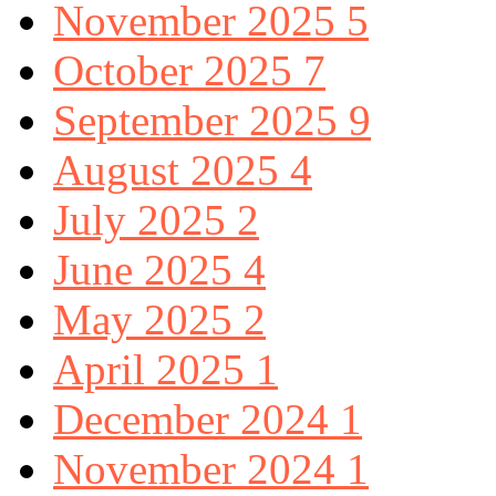
November 2025
5
October 2025
7
September 2025
9
August 2025
4
July 2025
2
June 2025
4
May 2025
2
April 2025
1
December 2024
1
November 2024
1