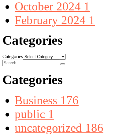
October 2024
1
February 2024
1
Categories
Categories
Categories
Business
176
public
1
uncategorized
186