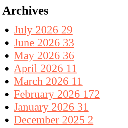
Archives
July 2026
29
June 2026
33
May 2026
36
April 2026
11
March 2026
11
February 2026
172
January 2026
31
December 2025
2