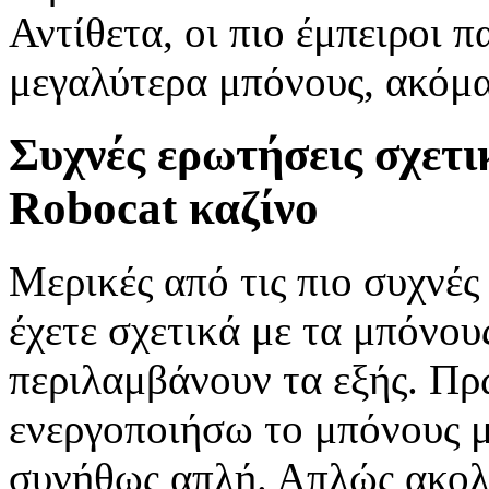
Αντίθετα, οι πιο έμπειροι 
μεγαλύτερα μπόνους, ακόμα 
Συχνές ερωτήσεις σχετι
Robocat καζίνο
Μερικές από τις πιο συχνές
έχετε σχετικά με τα μπόνου
περιλαμβάνουν τα εξής. Π
ενεργοποιήσω το μπόνους μο
συνήθως απλή. Απλώς ακολο