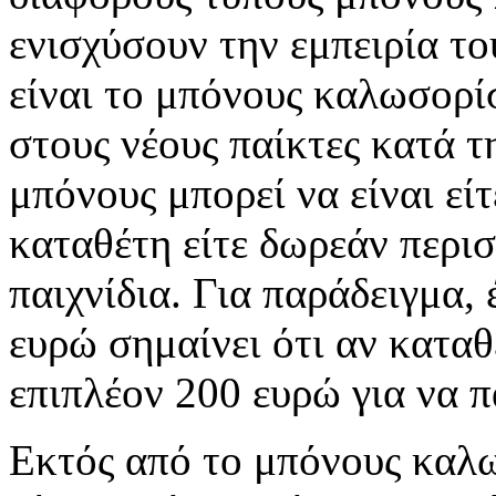
ενισχύσουν την εμπειρία το
είναι το μπόνους καλωσορί
στους νέους παίκτες κατά τ
μπόνους μπορεί να είναι εί
καταθέτη είτε δωρεάν περι
παιχνίδια. Για παράδειγμα,
ευρώ σημαίνει ότι αν καταθ
επιπλέον 200 ευρώ για να π
Εκτός από το μπόνους καλω