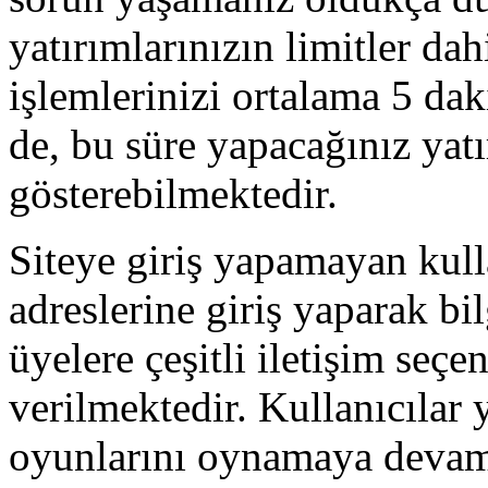
yatırımlarınızın limitler dah
işlemlerinizi ortalama 5 dak
de, bu süre yapacağınız yat
gösterebilmektedir.
Siteye giriş yapamayan kull
adreslerine giriş yaparak 
üyelere çeşitli iletişim seçe
verilmektedir. Kullanıcılar 
oyunlarını oynamaya devam 