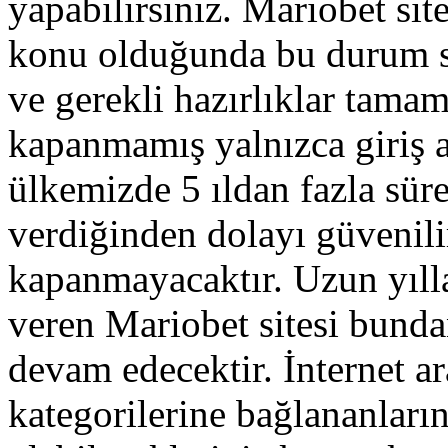
yapabilirsiniz. Mariobet si
konu olduğunda bu durum siz
ve gerekli hazırlıklar tama
kapanmamış yalnızca giriş a
ülkemizde 5 ıldan fazla süre
verdiğinden dolayı güvenilir
kapanmayacaktır. Uzun yılla
veren Mariobet sitesi bunda
devam edecektir. İnternet ar
kategorilerine bağlananların