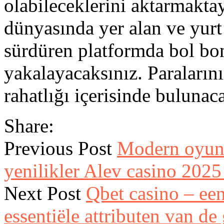
olabileceklerini aktarmaktay
dünyasında yer alan ve yurt 
sürdüren platformda bol bon
yakalayacaksınız. Paraların
rahatlığı içerisinde bulunac
Share:
Previous Post
Modern oyun 
yenilikler Alev casino 2025
Next Post
Qbet casino – ee
essentiële attributen van de