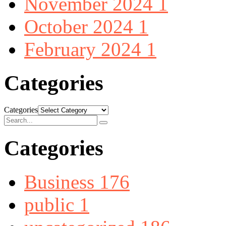
November 2024
1
October 2024
1
February 2024
1
Categories
Categories
Categories
Business
176
public
1