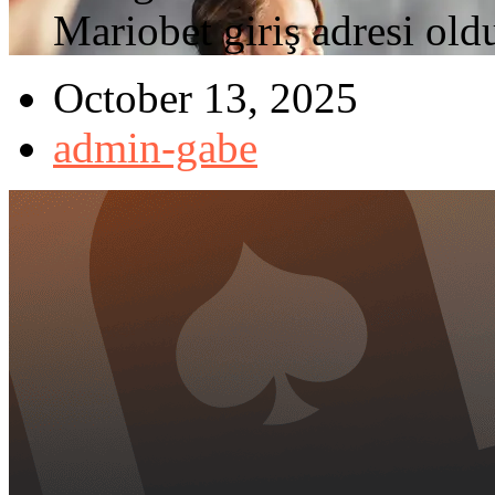
Mariobet giriş adresi old
October 13, 2025
admin-gabe