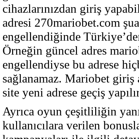
cihazlarınızdan giriş yapabi
adresi 270mariobet.com şuan
engellendiğinde Türkiye’den
Örneğin güncel adres mari
engellendiyse bu adrese hiç
sağlanamaz. Mariobet giriş 
site yeni adrese geçiş yapılır
Ayrıca oyun çeşitliliğin yanı
kullanıcılara verilen bonus