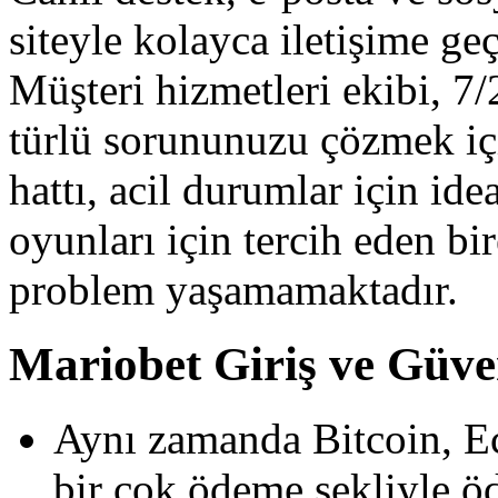
siteyle kolayca iletişime geç
Müşteri hizmetleri ekibi, 7/
türlü sorununuzu çözmek içi
hattı, acil durumlar için ide
oyunları için tercih eden b
problem yaşamamaktadır.
Mariobet Giriş ve Güve
Aynı zamanda Bitcoin, E
bir çok ödeme şekliyle öd