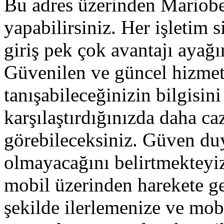
Bu adres üzerinden Mariobet’
yapabilirsiniz. Her işletim
giriş pek çok avantajı ayağı
Güvenilen ve güncel hizmet
tanışabileceğinizin bilgisin
karşılaştırdığınızda daha caz
görebileceksiniz. Güven du
olmayacağını belirtmekteyi
mobil üzerinden harekete ge
şekilde ilerlemenize ve mob