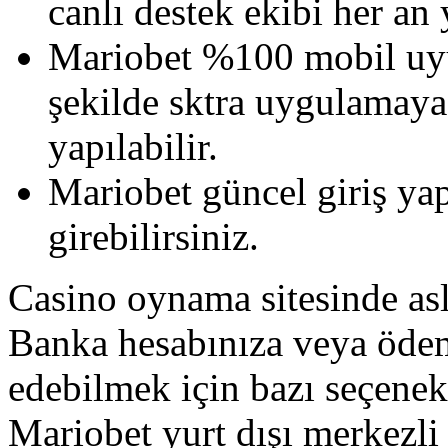
canlı destek ekibi her an 
Mariobet %100 mobil uyum
şekilde sktra uygulamaya
yapılabilir.
Mariobet güncel giriş yap
girebilirsiniz.
Casino oynama sitesinde asl
Banka hesabınıza veya ödem
edebilmek için bazı seçenek
Mariobet yurt dışı merkezli 