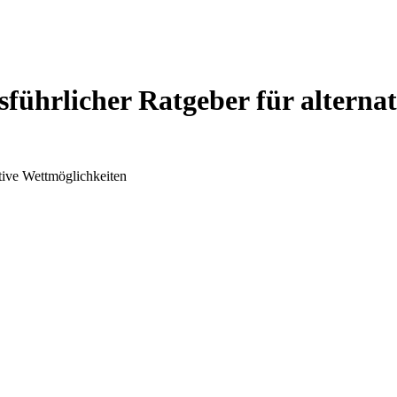
sführlicher Ratgeber für alterna
ative Wettmöglichkeiten