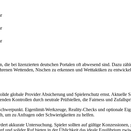
r
r
r
 die bei lizenzierten deutschen Portalen oft abwesend sind. Dazu zähle
erfahrenen Wettenden, Nischen zu erkennen und Wetttaktiken zu entwickel
solide globale Provider Absicherung und Spielerschutz ernst. Aktuelle
nden Kontrollen durch neutrale Prüfstellen, die Fairness und Zufallspri
Schwerpunkt. Eigenlimit-Werkzeuge, Reality-Checks und optionale Eigen
h, um zu Anfragen oder Schwierigkeiten zu helfen.
ert akkurate Untersuchung. Spieler sollten auf gültige Konzessionen,
und solider Ruf bieten in der Üblichkeit das ideale Equilibrium zwisc