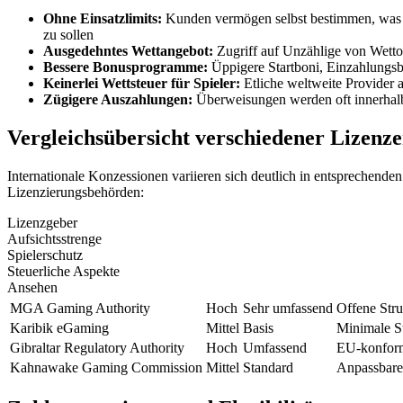
Ohne Einsatzlimits:
Kunden vermögen selbst bestimmen, was fü
zu sollen
Ausgedehntes Wettangebot:
Zugriff auf Unzählige von Wetto
Bessere Bonusprogramme:
Üppigere Startboni, Einzahlungsbo
Keinerlei Wettsteuer für Spieler:
Etliche weltweite Provider 
Zügigere Auszahlungen:
Überweisungen werden oft innerhalb v
Vergleichsübersicht verschiedener Lizenz
Internationale Konzessionen variieren sich deutlich in entsprechend
Lizenzierungsbehörden:
Lizenzgeber
Aufsichtsstrenge
Spielerschutz
Steuerliche Aspekte
Ansehen
MGA Gaming Authority
Hoch
Sehr umfassend
Offene Stru
Karibik eGaming
Mittel
Basis
Minimale St
Gibraltar Regulatory Authority
Hoch
Umfassend
EU-konfor
Kahnawake Gaming Commission
Mittel
Standard
Anpassbare