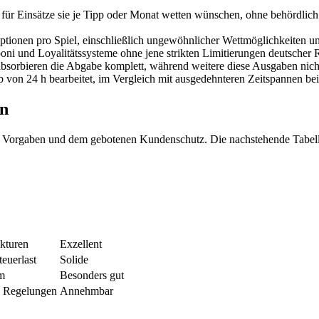
r Einsätze sie je Tipp oder Monat wetten wünschen, ohne behördlich 
ptionen pro Spiel, einschließlich ungewöhnlicher Wettmöglichkeiten
ni und Loyalitätssysteme ohne jene strikten Limitierungen deutscher 
absorbieren die Abgabe komplett, während weitere diese Ausgaben nic
on 24 h bearbeitet, im Vergleich mit ausgedehnteren Zeitspannen bei 
en
en Vorgaben und dem gebotenen Kundenschutz. Die nachstehende Tabelle
kturen
Exzellent
euerlast
Solide
m
Besonders gut
 Regelungen
Annehmbar