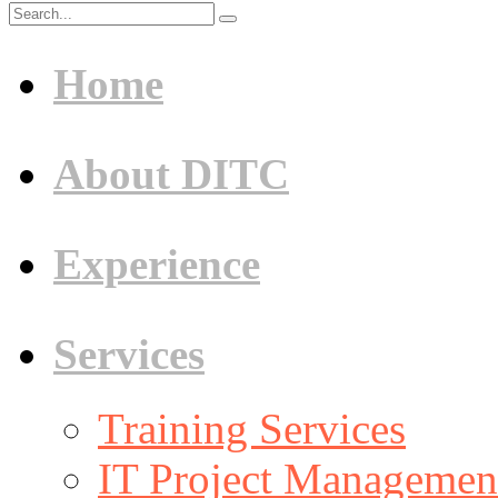
Home
About DITC
Experience
Services
Training Services
IT Project Management