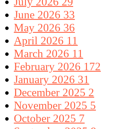
July 2026
29
June 2026
33
May 2026
36
April 2026
11
March 2026
11
February 2026
172
January 2026
31
December 2025
2
November 2025
5
October 2025
7