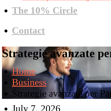
The 10% Circle
Contact
Strategie avanzate p
Home
Business
Strategie avanzate per P
July 7, 2026