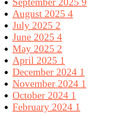
September 2025
9
August 2025
4
July 2025
2
June 2025
4
May 2025
2
April 2025
1
December 2024
1
November 2024
1
October 2024
1
February 2024
1