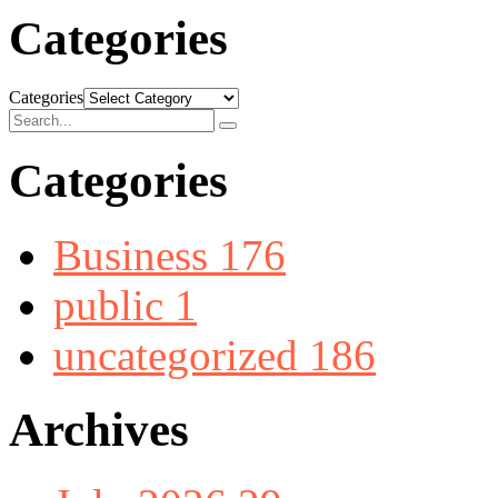
Categories
Categories
Categories
Business
176
public
1
uncategorized
186
Archives