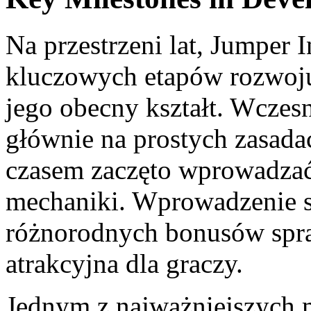
Na przestrzeni lat, Jumper 
kluczowych etapów rozwoju
jego obecny kształt. Wczesn
głównie na prostych zasada
czasem zaczęto wprowadzać
mechaniki. Wprowadzenie s
różnorodnych bonusów sprawi
atrakcyjna dla graczy.
Jednym z najważniejszych 