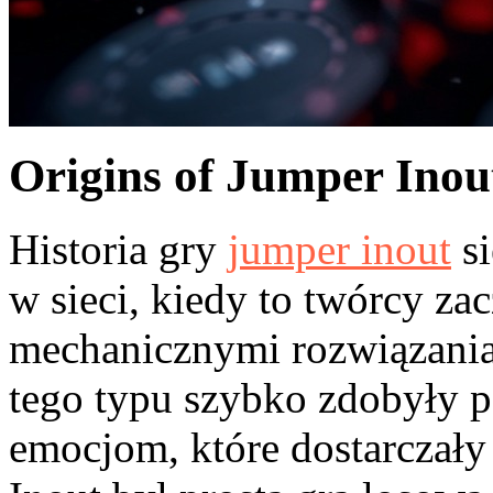
Origins of Jumper Inou
Historia gry
jumper inout
si
w sieci, kiedy to twórcy z
mechanicznymi rozwiązania
tego typu szybko zdobyły po
emocjom, które dostarczał