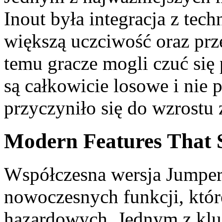
Inout była integracja z te
większą uczciwość oraz prz
temu gracze mogli czuć się 
są całkowicie losowe i nie
przyczyniło się do wzrostu 
Modern Features That S
Współczesna wersja Jumper
nowoczesnych funkcji, które
hazardowych. Jednym z klu