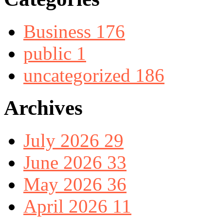
Business
176
public
1
uncategorized
186
Archives
July 2026
29
June 2026
33
May 2026
36
April 2026
11