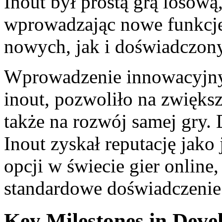
Inout był prostą grą losową
wprowadzając nowe funkcje
nowych, jak i doświadczony
Wprowadzenie innowacyjnyc
inout, pozwoliło na zwięks
także na rozwój samej gry.
Inout zyskał reputację jako
opcji w świecie gier online,
standardowe doświadczenie
Key Milestones in Dev