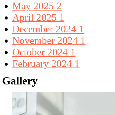
May 2025
2
April 2025
1
December 2024
1
November 2024
1
October 2024
1
February 2024
1
Gallery