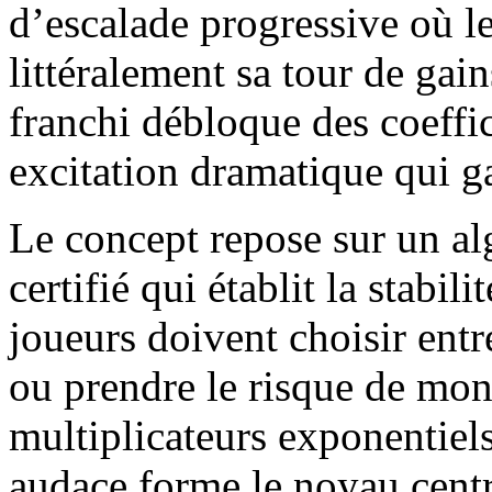
d’escalade progressive où le
littéralement sa tour de gai
franchi débloque des coeffic
excitation dramatique qui 
Le concept repose sur un al
certifié qui établit la stabi
joueurs doivent choisir entre
ou prendre le risque de mon
multiplicateurs exponentiels.
audace forme le noyau centr