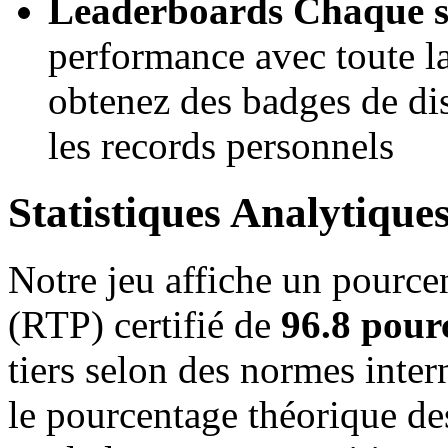
Leaderboards Chaque s
performance avec toute la
obtenez des badges de dis
les records personnels
Statistiques Analytique
Notre jeu affiche un pource
(RTP) certifié de
96.8 pour
tiers selon des normes inte
le pourcentage théorique de