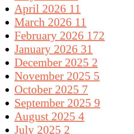
April 2026
11
March 2026
11
February 2026
172
January 2026
31
December 2025
2
November 2025
5
October 2025
7
September 2025
9
August 2025
4
July 2025
2