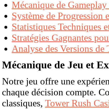
Mécanique de Gameplay 
Système de Progression e
Statistiques Techniques 
Stratégies Gagnantes pou
Analyse des Versions de
Mécanique de Jeu et Ex
Notre jeu offre une expérien
chaque décision compte. Co
classiques,
Tower Rush Cas