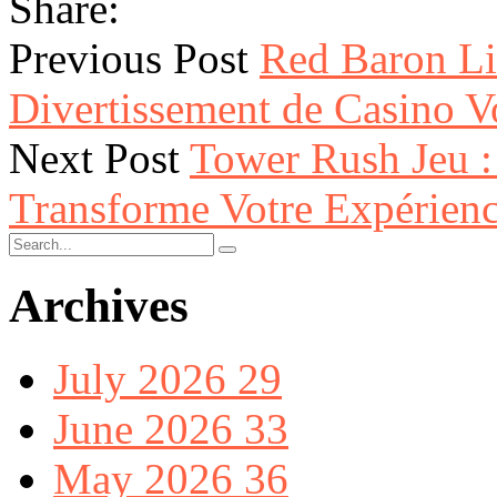
Share:
Previous Post
Red Baron Liv
Divertissement de Casino V
Next Post
Tower Rush Jeu :
Transforme Votre Expérienc
Archives
July 2026
29
June 2026
33
May 2026
36