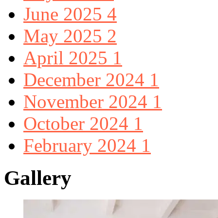
June 2025
4
May 2025
2
April 2025
1
December 2024
1
November 2024
1
October 2024
1
February 2024
1
Gallery