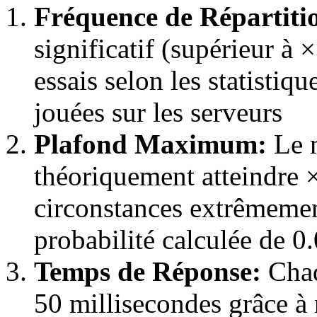
Fréquence de Répartiti
significatif (supérieur à 
essais selon les statistiq
jouées sur les serveurs
Plafond Maximum:
Le m
théoriquement atteindre 
circonstances extrêmemen
probabilité calculée de 0
Temps de Réponse:
Chaq
50 millisecondes grâce à 