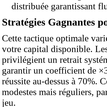
distribuée garantissant fl
Stratégies Gagnantes p
Cette tactique optimale varie
votre capital disponible. Le
privilégient un retrait syst
garantir un coefficient de 
réussite au-dessus à 70%. C
modestes mais réguliers, pa
jeu.