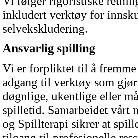
Vi følger rigoristiske retnin
inkludert verktøy for innsk
selvekskludering.
Ansvarlig spilling
Vi er forpliktet til å fremme
adgang til verktøy som gjør
døgnlige, ukentlige eller må
spilletid. Samarbeidet vår
og Spillterapi sikrer at spil
tilgang til profesjonelle ress