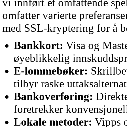
vi innført et omfattende sp
omfatter varierte preferanse
med SSL-kryptering for å be
Bankkort:
Visa og Maste
øyeblikkelig innskuddspr
E-lommebøker:
Skrillbe
tilbyr raske uttaksalterna
Bankoverføring:
Direkte
foretrekker konvensjonel
Lokale metoder:
Vipps o