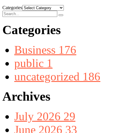
Categories
Categories
Business
176
public
1
uncategorized
186
Archives
July 2026
29
June 2026
33