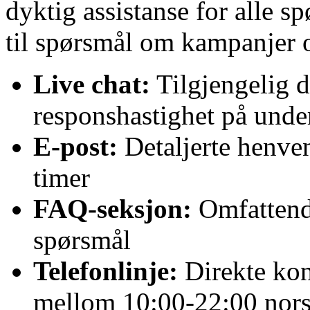
dyktig assistanse for alle s
til spørsmål om kampanjer o
Live chat:
Tilgjengelig 
responshastighet på unde
E-post:
Detaljerte henven
timer
FAQ-seksjon:
Omfattende
spørsmål
Telefonlinje:
Direkte kon
mellom 10:00-22:00 nors