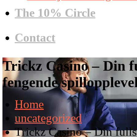
The 10% Circle
Contact
Trickz Casino – Din f
fengende spilloppleve
Home
uncategorized
Trickz Casino – Din full