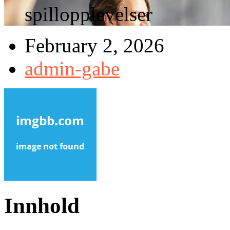
spillopplevelser
February 2, 2026
admin-gabe
Innhold