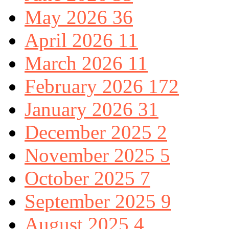
May 2026
36
April 2026
11
March 2026
11
February 2026
172
January 2026
31
December 2025
2
November 2025
5
October 2025
7
September 2025
9
August 2025
4