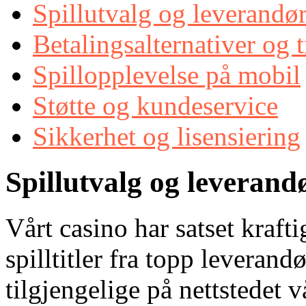
Spillutvalg og leverandør
Betalingsalternativer og 
Spillopplevelse på mobil
Støtte og kundeservice
Sikkerhet og lisensiering
Spillutvalg og leverand
Vårt casino har satset krafti
spilltitler fra topp leverand
tilgjengelige på nettstedet v