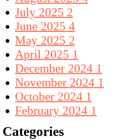
July 2025
2
June 2025
4
May 2025
2
April 2025
1
December 2024
1
November 2024
1
October 2024
1
February 2024
1
Categories