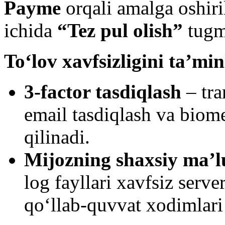
Payme
orqali amalga oshiri
ichida
“Tez pul olish”
tugm
To‘lov xavfsizligini ta’mi
3‑factor tasdiqlash
– tr
email tasdiqlash va biome
qilinadi.
Mijozning shaxsiy ma’l
log fayllari xavfsiz serve
qo‘llab‑quvvat xodimlari 