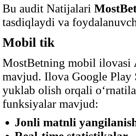
Bu audit Natijalari
MostBe
tasdiqlaydi va foydalanuvch
Mobil tik
MostBetning mobil ilovasi
mavjud. Ilova Google Play 
yuklab olish orqali o‘rnatil
funksiyalar mavjud:
Jonli matnli yangilanis
Real‑time statistikalar