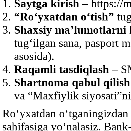
Saytga kirish
– https://m
“Ro‘yxatdan o‘tish”
tug
Shaxsiy ma’lumotlarni k
tug‘ilgan sana, pasport m
asosida).
Raqamli tasdiqlash
– SM
Shartnoma qabul qilish
va “Maxfiylik siyosati”ni
Ro‘yxatdan o‘tganingizdan 
sahifasiga yo‘nalasiz. Bank