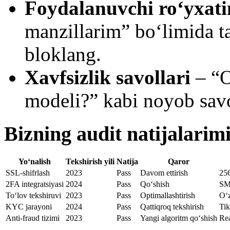
Foydalanuvchi ro‘yxatin
manzillarim” bo‘limida t
bloklang.
Xavfsizlik savollari
– “O
modeli?” kabi noyob savo
Bizning audit natijalarim
Yo‘nalish
Tekshirish yili
Natija
Qaror
SSL‑shifrlash
2023
Pass
Davom ettirish
256
2FA integratsiyasi
2024
Pass
Qo‘shish
SMS
To‘lov tekshiruvi
2023
Pass
Optimallashtirish
O‘z
KYC jarayoni
2024
Pass
Qattiqroq tekshirish
Tik
Anti‑fraud tizimi
2023
Pass
Yangi algoritm qo‘shish
Rea