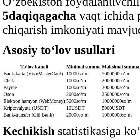
O‘zbekiston foydalanuvchi
5daqiqagacha
vaqt ichida p
chiqarish imkoniyati mavju
Asosiy to‘lov usullari
To‘lov kanali
Minimal summa
Maksimal summa
Bank‑karta (Visa/MasterCard)
10000so‘m
5000000so‘m
Click
1000so‘m
2000000so‘m
Payme
1000so‘m
3000000so‘m
Oson
2000so‘m
2500000so‘m
Elektron hamyon (WebMoney)
5000so‘m
10000000so‘m
Kriptovalyuta (USDT)
10USDT
5000USDT
Bank‑transfer (Citi Bank)
20000so‘m
10000000so‘m
Kechikish
statistikasiga ko