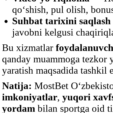
qo‘shish, pul olish, bonus
Suhbat tarixini saqlash
javobni kelgusi chaqiriql
Bu xizmatlar
foydalanuvchi
qanday muammoga tezkor y
yaratish maqsadida tashkil e
Natija:
MostBet O‘zbekist
imkoniyatlar
,
yuqori xavfs
yordam
bilan sportga oid t