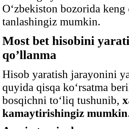
O‘zbekiston bozorida keng q
tanlashingiz mumkin.
Most bet hisobini yarat
qo’llanma
Hisob yaratish jarayonini y
quyida qisqa ko‘rsatma beri
bosqichni to‘liq tushunib,
x
kamaytirishingiz mumkin