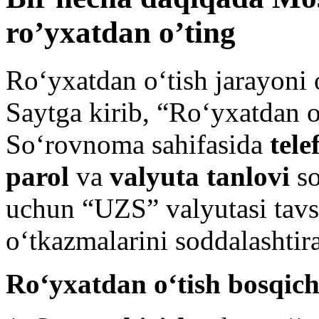
ro’yxatdan o’ting
Ro‘yxatdan o‘tish jarayoni 
Saytga kirib, “Ro‘yxatdan o‘
So‘rovnoma sahifasida
tel
parol
va
valyuta tanlovi
so
uchun “UZS” valyutasi tavsi
o‘tkazmalarini soddalashtira
Ro‘yxatdan o‘tish bosqich