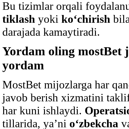
Bu tizimlar orqali foydalan
tiklash
yoki
ko‘chirish
bila
darajada kamaytiradi.
Yordam oling mostBet jo
yordam
MostBet mijozlarga har qa
javob berish xizmatini takli
har kuni ishlaydi.
Operatsi
tillarida, ya’ni
o‘zbekcha
v