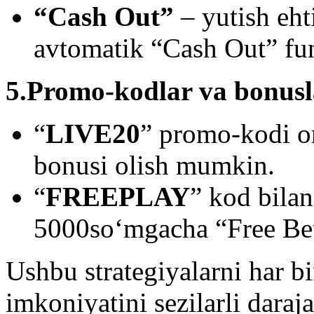
“Cash Out”
– yutish eht
avtomatik “Cash Out” fun
5.Promo‑kodlar va bonusl
“
LIVE20
” promo‑kodi o
bonusi olish mumkin.
“
FREEPLAY
” kod bilan
5000so‘mgacha “Free Bet
Ushbu strategiyalarni har b
imkoniyatini sezilarli daraj