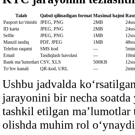
Talab
Qabul qilinadigan format
Maximal hajmi
Rasm
Pasport ko‘rinishi
JPEG, PNG
2MB
24so
ID karta
JPEG, PNG
2MB
24so
Selfie
JPEG, PNG
1MB
12so
Manzil tasdiq
PDF, JPEG
1MB
48so
Telefon raqami
SMS kod
—
5min
Email
Tasdiqlash havolasi
—
10mi
Bank ma’lumotlari
CSV, XLS
500KB
12so
To‘lov kanali
QR‑kod, URL
—
2min
Ushbu jadvalda ko‘rsatilga
jarayonini bir necha soatd
tashkil etilgan ma’lumotlar 
olishda muhim rol o‘ynaydi