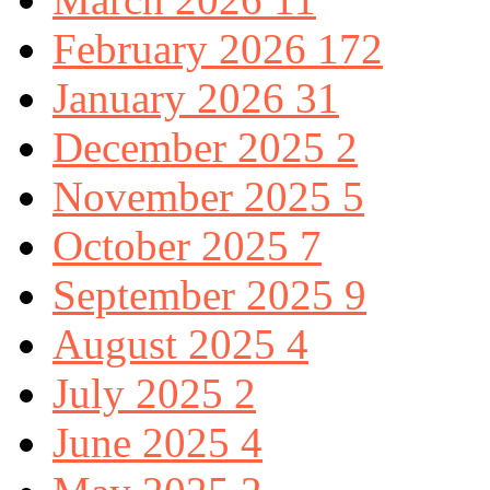
February 2026
172
January 2026
31
December 2025
2
November 2025
5
October 2025
7
September 2025
9
August 2025
4
July 2025
2
June 2025
4