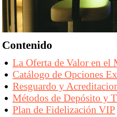
Contenido
La Oferta de Valor en el
Catálogo de Opciones Ex
Resguardo y Acreditacion
Métodos de Depósito y T
Plan de Fidelización VIP