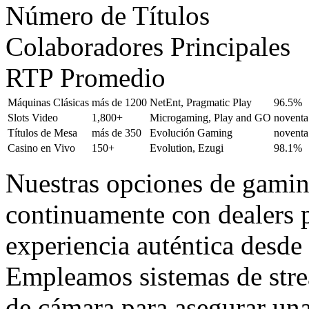
Número de Títulos
Colaboradores Principales
RTP Promedio
Máquinas Clásicas
más de 1200
NetEnt, Pragmatic Play
96.5%
Slots Video
1,800+
Microgaming, Play and GO
noventa
Títulos de Mesa
más de 350
Evolución Gaming
noventa
Casino en Vivo
150+
Evolution, Ezugi
98.1%
Nuestras opciones de gamin
continuamente con dealers 
experiencia auténtica desde
Empleamos sistemas de str
de cámara para asegurar una