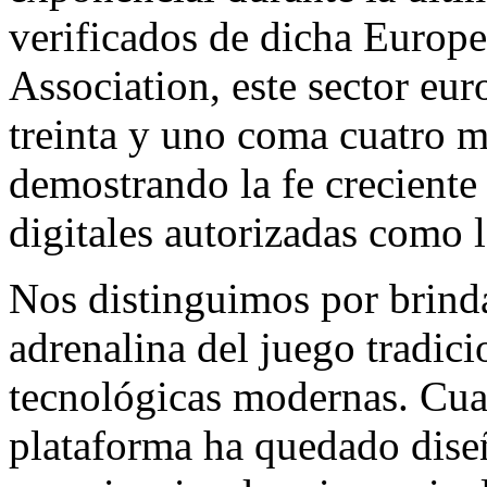
verificados de dicha Europ
Association, este sector eu
treinta y uno coma cuatro m
demostrando la fe creciente 
digitales autorizadas como l
Nos distinguimos por brind
adrenalina del juego tradic
tecnológicas modernas. Cua
plataforma ha quedado dise