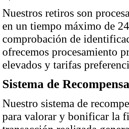
Nuestros retiros son proces
en un tiempo máximo de 24 h
comprobación de identificac
ofrecemos procesamiento prio
elevados y tarifas preferenci
Sistema de Recompensa
Nuestro sistema de recompe
para valorar y bonificar la 