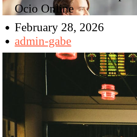
Ocio Online
February 28, 2026
admin-gabe