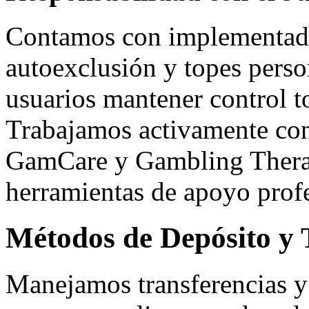
Contamos con implementado
autoexclusión y topes person
usuarios mantener control to
Trabajamos activamente con
GamCare y Gambling Thera
herramientas de apoyo profe
Métodos de Depósito y 
Manejamos transferencias y