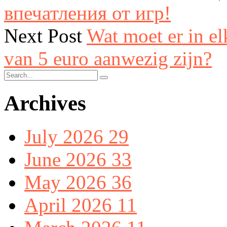
впечатления от игр!
Next Post
Wat moet er in el
van 5 euro aanwezig zijn?
Archives
July 2026
29
June 2026
33
May 2026
36
April 2026
11