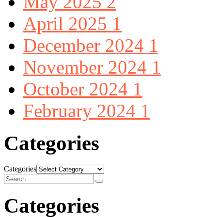
May 2025
2
April 2025
1
December 2024
1
November 2024
1
October 2024
1
February 2024
1
Categories
Categories
Categories