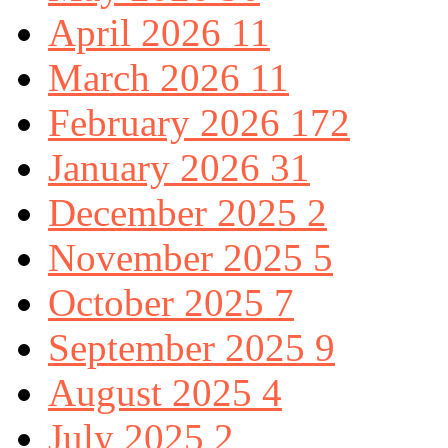
April 2026
11
March 2026
11
February 2026
172
January 2026
31
December 2025
2
November 2025
5
October 2025
7
September 2025
9
August 2025
4
July 2025
2