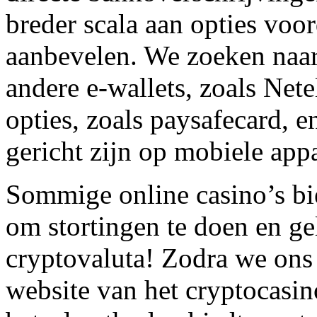
breder scala aan opties voo
aanbevelen. We zoeken naar 
andere e-wallets, zoals Nete
opties, zoals paysafecard, 
gericht zijn op mobiele app
Sommige online casino’s bi
om stortingen te doen en g
cryptovaluta! Zodra we ons
website van het cryptocasi