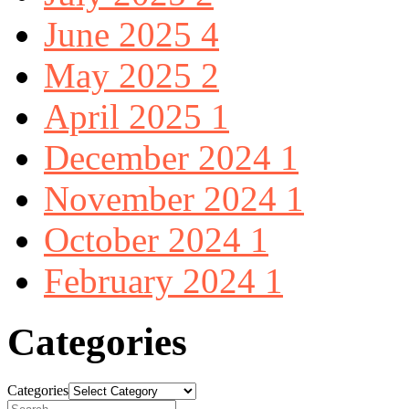
June 2025
4
May 2025
2
April 2025
1
December 2024
1
November 2024
1
October 2024
1
February 2024
1
Categories
Categories