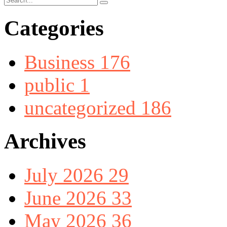
Categories
Business
176
public
1
uncategorized
186
Archives
July 2026
29
June 2026
33
May 2026
36