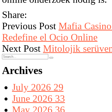
Share:
Previous Post
Mafia Casino
Redefine el Ocio Online
Next Post
Mitolojik serüve
Archives
July 2026
29
June 2026
33
May 2026
36