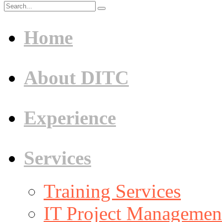
Home
About DITC
Experience
Services
Training Services
IT Project Management